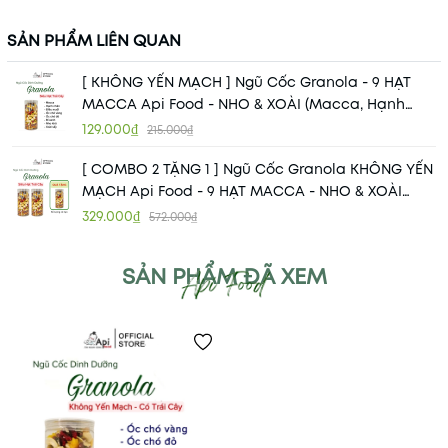
SẢN PHẨM LIÊN QUAN
[ KHÔNG YẾN MẠCH ] Ngũ Cốc Granola - 9 HẠT
MACCA Api Food - NHO & XOÀI (Macca, Hạnh
Nhân, Óc Chó Vàng, Óc Chó Đỏ, Hạt Điều Rang
129.000₫
215.000₫
Muối, Hạt Bí, Nho Khô, Xoài Sấy)
[ COMBO 2 TẶNG 1 ] Ngũ Cốc Granola KHÔNG YẾN
MẠCH Api Food - 9 HẠT MACCA - NHO & XOÀI
(Macca, Hạnh Nhân, Óc Chó Vàng, Óc Chó Đỏ,
329.000₫
572.000₫
Hạt Điều Rang Muối, Hạt Bí, Nho Khô, Xoài Sấy)
SẢN PHẨM ĐÃ XEM