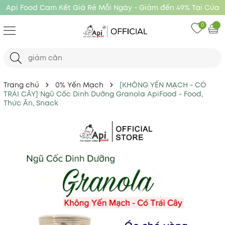
Api Food Cam Kết Giá Rẻ Mỗi Ngày - Giảm đến 49% Tại Cửa
Hàng Api Food
0
Trang chủ
0% Yến Mạch
[KHÔNG YẾN MẠCH - CÓ
TRÁI CÂY] Ngũ Cốc Dinh Dưỡng Granola ApiFood - Food,
Thức Ăn, Snack