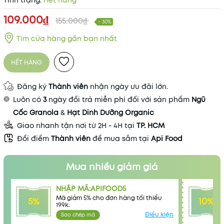
Tình trạng:
Hết hàng
109.000₫
155.000₫
- 30%
Tìm cửa hàng gần bạn nhất
HẾT HÀNG
Đăng ký
Thành viên
nhận ngày ưu đãi lớn.
Luôn có
3
ngày đổi trả miễn phí đối với sản phẩm
Ngũ
Cốc Granola
&
Hạt Dinh Dưỡng Organic
Giao nhanh tận nơi từ 2H - 4H tại
TP. HCM
Đổi điểm
Thành viên
để mua sắm tại
Api Food
Mua nhiều giảm giá
NHẬP MÃ:APIFOOD5
Mã giảm 5% cho đơn hàng tối thiểu
5%
10%
199k.
Điều kiện
Sao chép mã