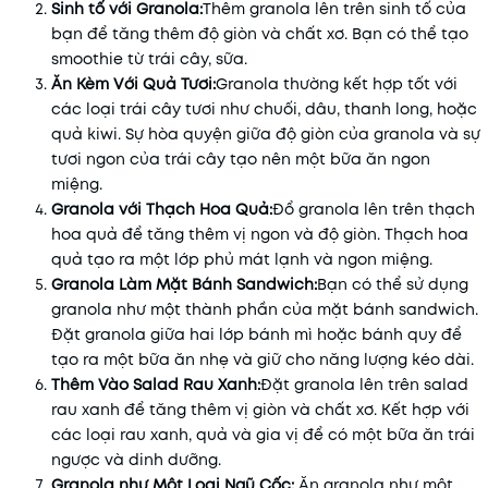
Sinh tố với Granola:
Thêm granola lên trên sinh tố của
bạn để tăng thêm độ giòn và chất xơ. Bạn có thể tạo
smoothie từ trái cây, sữa.
Ăn Kèm Với Quả Tươi:
Granola thường kết hợp tốt với
các loại trái cây tươi như chuối, dâu, thanh long, hoặc
quả kiwi. Sự hòa quyện giữa độ giòn của granola và sự
tươi ngon của trái cây tạo nên một bữa ăn ngon
miệng.
Granola với Thạch Hoa Quả:
Đổ granola lên trên thạch
hoa quả để tăng thêm vị ngon và độ giòn. Thạch hoa
quả tạo ra một lớp phủ mát lạnh và ngon miệng.
Granola Làm Mặt Bánh Sandwich:
Bạn có thể sử dụng
granola như một thành phần của mặt bánh sandwich.
Đặt granola giữa hai lớp bánh mì hoặc bánh quy để
tạo ra một bữa ăn nhẹ và giữ cho năng lượng kéo dài.
Thêm Vào Salad Rau Xanh:
Đặt granola lên trên salad
rau xanh để tăng thêm vị giòn và chất xơ. Kết hợp với
các loại rau xanh, quả và gia vị để có một bữa ăn trái
ngược và dinh dưỡng.
Granola như Một Loại Ngũ Cốc:
Ăn granola như một