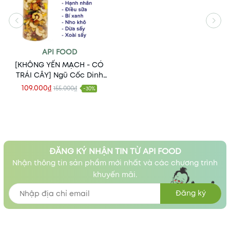
API FOOD
[KHÔNG YẾN MẠCH - CÓ
TRÁI CÂY] Ngũ Cốc Dinh
Dưỡng Granola ApiFood -
109.000₫
155.000₫
-30%
Food, Thức Ăn, Snack
ĐĂNG KÝ NHẬN TIN TỪ API FOOD
Nhận thông tin sản phẩm mới nhất và các chương trình
khuyến mãi.
Đăng ký