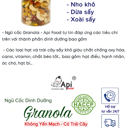
- Ngũ cốc Granola - Api Food tự tin đáp ứng các tiêu chí
trên với thành phần dinh dưỡng bao gồm
- Các loại hạt và trái cây sấy khô giàu chất chống oxy hóa,
canxi, vitamin, chất béo tốt… bao gồm: hạt điều, hạnh nhân,
óc chó, hạt bí…