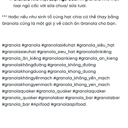
loại ngũ cốc với sữa chua/ sữa tươi.
*** Hoặc nếu như sinh tố cùng hạt chia có thể thay bằng
Granola cũng là một gợi ý về cách ăn Granola cho bạn.
#granola #granola #granolasiêuhạt #granola_siêu_hạt
#granolasieuhat #granola_sieu_hat #granolaănkiêng
#granola_ăn_kiêng #granolaankieng #granola_an_kieng
#granolakhôngđường #granola_không_đường
#granolakhongduong #granola_khong_duong
#granolakhôngyếnmạch #granola_không_yến_mạch
#granolakhongyenmach #granola_khong_yen_mach
#granolaquaker #granola_quaker #granolaquaker
#granola_quaker #granolabar #granola_bar #granolabar
#granola_bar #Apifood #granolaapifood.