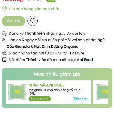
- 45%
Tìm cửa hàng gần bạn nhất
HẾT HÀNG
Đăng ký
Thành viên
nhận ngày ưu đãi lớn.
Luôn có
3
ngày đổi trả miễn phí đối với sản phẩm
Ngũ
Cốc Granola
&
Hạt Dinh Dưỡng Organic
Giao nhanh tận nơi từ 2H - 4H tại
TP. HCM
Đổi điểm
Thành viên
để mua sắm tại
Api Food
Mua nhiều giảm giá
NHẬP MÃ:APIFOOD5
Mã giảm 5% cho đơn hàng tối thiểu
5%
10%
199k.
Điều kiện
Sao chép mã