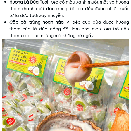
Hương Lá Dứa Tươi:
Kẹo có màu xanh mướt mắt và hương
thơm thanh mát đặc trưng, tất cả đều được chiết xuất
từ lá dứa tươi xay nhuyễn.
Cặp bài trùng hoàn hảo:
Vị béo của dừa được hương
thơm của lá dứa nâng đỡ, làm cho món kẹo trở nên
thanh tao, thơm lừng mà không hề ngấy.