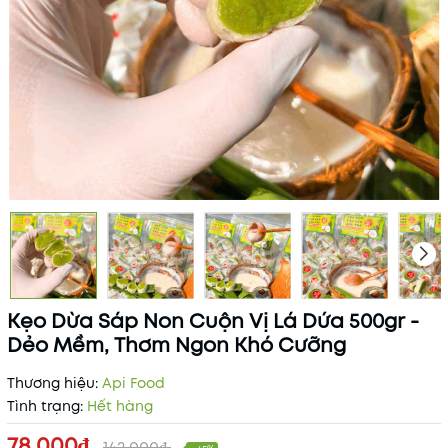
Kẹo Dừa Sáp Non Cuộn Vị Lá Dứa 500gr -
Dẻo Mềm, Thơm Ngon Khó Cưỡng
Thương hiệu:
Api Food
Tình trạng:
Hết hàng
78.000₫
142.000₫