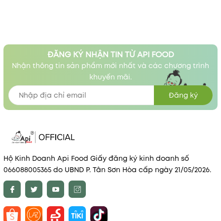
ĐĂNG KÝ NHẬN TIN TỪ API FOOD
Nhận thông tin sản phẩm mới nhất và các chương trình
khuyến mãi.
Đăng ký
Hộ Kinh Doanh Api Food Giấy đăng ký kinh doanh số
066088005365 do UBND P. Tân Sơn Hòa cấp ngày 21/05/2026.