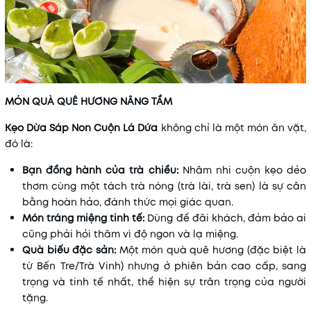
MÓN QUÀ QUÊ HƯƠNG NÂNG TẦM
Kẹo Dừa Sáp Non Cuộn Lá Dứa
không chỉ là một món ăn vặt,
đó là:
Bạn đồng hành của trà chiều:
Nhâm nhi cuộn kẹo dẻo
thơm cùng một tách trà nóng (trà lài, trà sen) là sự cân
bằng hoàn hảo, đánh thức mọi giác quan.
Món tráng miệng tinh tế:
Dùng để đãi khách, đảm bảo ai
cũng phải hỏi thăm vì độ ngon và lạ miệng.
Quà biếu đặc sản:
Một món quà quê hương (đặc biệt là
từ Bến Tre/Trà Vinh) nhưng ở phiên bản cao cấp, sang
trọng và tinh tế nhất, thể hiện sự trân trọng của người
tặng.