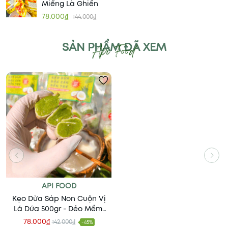
Miếng Là Ghiền
78.000₫
144.000₫
SẢN PHẨM ĐÃ XEM
API FOOD
Kẹo Dừa Sáp Non Cuộn Vị
Lá Dứa 500gr - Dẻo Mềm,
Thơm Ngon Khó Cưỡng
78.000₫
142.000₫
-45%