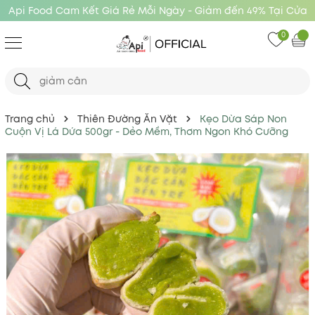
Api Food Cam Kết Giá Rẻ Mỗi Ngày - Giảm đến 49% Tại Cửa
Hàng Api Food
0
Trang chủ
Thiên Đường Ăn Vặt
Kẹo Dừa Sáp Non
Cuộn Vị Lá Dứa 500gr - Dẻo Mềm, Thơm Ngon Khó Cưỡng