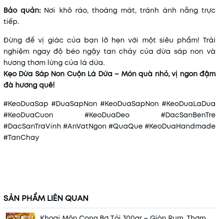
Bảo quản:
Nơi khô ráo, thoáng mát, tránh ánh nắng trực
tiếp.
Đừng để vị giác của bạn lỡ hẹn với một siêu phẩm! Trải
nghiệm ngay độ béo ngậy tan chảy của dừa sáp non và
hương thơm lừng của lá dứa.
Kẹo Dừa Sáp Non Cuộn Lá Dứa – Món quà nhỏ, vị ngon đậm
đà hương quê!
#KeoDuaSap #DuaSapNon #KeoDuaSapNon #KeoDuaLaDua
#KeoDuaCuon #KeoDuaDeo #DacSanBenTre
#DacSanTraVinh #AnVatNgon #QuaQue #KeoDuaHandmade
#TanChay
SẢN PHẨM LIÊN QUAN
Khoai Môn Cọng Bơ Tỏi 300gr – Giòn Rụm, Thơm