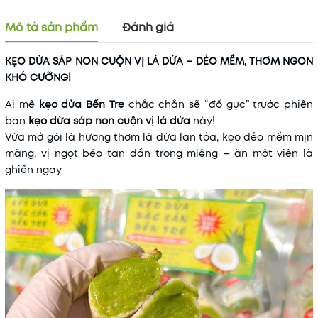
Mô tả sản phẩm
Đánh giá
KẸO DỪA SÁP NON CUỘN VỊ LÁ DỨA – DẺO MỀM, THƠM NGON
KHÓ CƯỠNG!
Ai mê
kẹo dừa Bến Tre
chắc chắn sẽ “đổ gục” trước phiên
bản
kẹo dừa sáp non cuộn vị lá dứa
này!
Mã khuyến mãi:
Vừa mở gói là hương thơm lá dứa lan tỏa, kẹo dẻo mềm mịn
Điều kiện:
màng, vị ngọt béo tan dần trong miệng – ăn một viên là
ghiền ngay