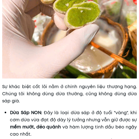
Sự khác biệt cốt lõi nằm ở chính nguyên liệu thượng hạng.
Chúng tôi không dùng dừa thường, cũng không dùng dừa
sáp già.
Dừa Sáp NON:
Đây là loại dừa sáp ở độ tuổi "vàng", khi
cơm dừa vừa đạt độ dày lý tưởng nhưng vẫn giữ được sự
mềm mướt, dẻo quánh
và hàm lượng tinh dầu béo ngậy
cao nhất.