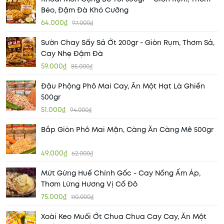
Béo, Đậm Đà Khó Cưỡng
64.000₫
97.000₫
Sườn Chay Sấy Sả Ớt 200gr - Giòn Rụm, Thơm Sả,
Cay Nhẹ Đậm Đà
59.000₫
85.000₫
Đậu Phộng Phô Mai Cay, Ăn Một Hạt Là Ghiền
500gr
51.000₫
94.000₫
Bắp Giòn Phô Mai Mặn, Càng Ăn Càng Mê 500gr
49.000₫
62.000₫
Mứt Gừng Huế Chính Gốc - Cay Nồng Ấm Áp,
Thơm Lừng Hương Vị Cố Đô
75.000₫
110.000₫
Xoài Keo Muối Ớt Chua Chua Cay Cay, Ăn Một