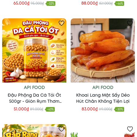
65.000₫
88.000₫
95.000₫
157.000₫
-32%
-44%
API FOOD
API FOOD
Đậu Phộng Da Cá Tỏi Ớt
Khoai Lang Mật Sấy Dẻo
500gr - Giòn Rụm Thơm
Hút Chân Không Tiện Lợi
Ngon
51.000₫
83.000₫
89.000₫
119.000₫
-43%
-30%