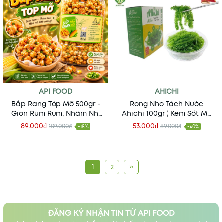
API FOOD
AHICHI
Bắp Rang Tóp Mỡ 500gr -
Rong Nho Tách Nước
Giòn Rùm Rụm, Nhâm Nhi
Ahichi 100gr ( Kèm Sốt Mè
Siêu Ngon
Rang ) - Ăn Vặt Api Food
89.000₫
53.000₫
109.000₫
89.000₫
-18%
-40%
1
»
2
ĐĂNG KÝ NHẬN TIN TỪ API FOOD