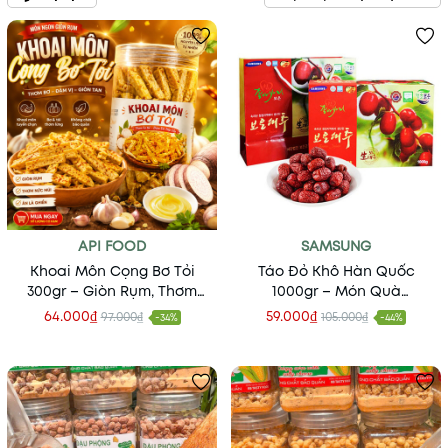
API FOOD
SAMSUNG
Khoai Môn Cọng Bơ Tỏi
Táo Đỏ Khô Hàn Quốc
300gr – Giòn Rụm, Thơm
1000gr – Món Quà
Béo, Đậm Đà Khó Cưỡng
"Thượng Hạng" Từ Thiên
64.000₫
59.000₫
97.000₫
105.000₫
-34%
-44%
Nhiên