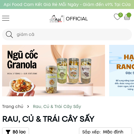
Api Food Cam Kết Giá Rẻ Mỗi Ngày - Giảm đến 49% Tại Cửa
Hàng Api Food
0
Trang chủ
Rau, Củ & Trái Cây Sấy
RAU, CỦ & TRÁI CÂY SẤY
Bộ lọc
Sắp xếp:
Mặc định