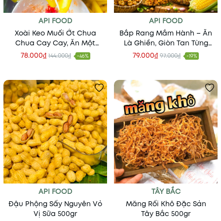
API FOOD
API FOOD
Xoài Keo Muối Ớt Chua
Bắp Rang Mắm Hành – Ăn
Chua Cay Cay, Ăn Một
Là Ghiền, Giòn Tan Từng
Miếng Là Ghiền
Hạt
78.000₫
79.000₫
144.000₫
97.000₫
-46%
-19%
API FOOD
TÂY BẮC
Đậu Phộng Sấy Nguyên Vỏ
Măng Rối Khô Đặc Sản
Vị Sữa 500gr
Tây Bắc 500gr