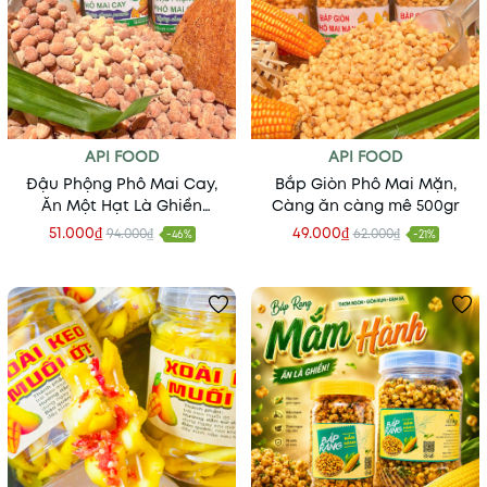
API FOOD
API FOOD
Đậu Phộng Phô Mai Cay,
Bắp Giòn Phô Mai Mặn,
Ăn Một Hạt Là Ghiền
Càng ăn càng mê 500gr
500gr
51.000₫
49.000₫
94.000₫
62.000₫
-46%
-21%