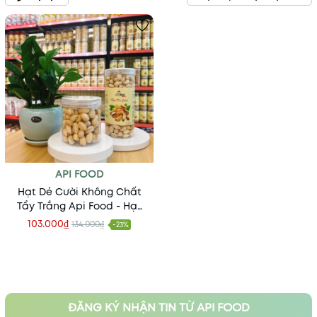
API FOOD
Hạt Dẻ Cười Không Chất
Tẩy Trắng Api Food - Hạt
Dinh Dưỡng Organic
103.000₫
134.000₫
-23%
ĐĂNG KÝ NHẬN TIN TỪ API FOOD