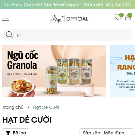
Api Food Cam Kết Giá Rẻ Mỗi Ngày - Giảm đến 49% Tại Cửa
Hàng Api Food
0
Trang chủ
Hạt Dẻ Cười
HẠT DẺ CƯỜI
Bộ lọc
Sắp xếp:
Mặc định