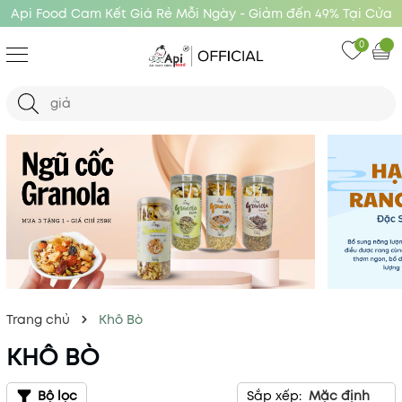
Api Food Cam Kết Giá Rẻ Mỗi Ngày - Giảm đến 49% Tại Cửa
Hàng Api Food
0
Trang chủ
Khô Bò
KHÔ BÒ
Bộ lọc
Sắp xếp:
Mặc định