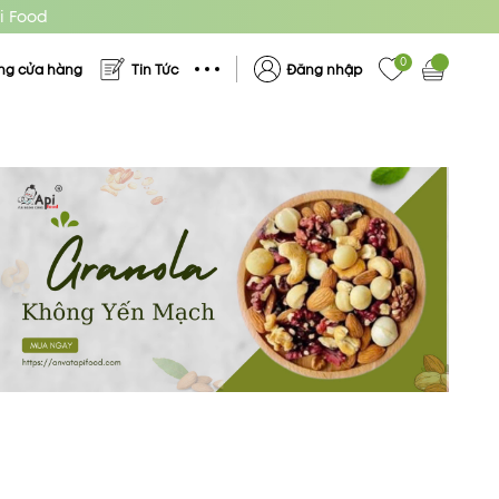
i Food
0
ng cửa hàng
Tin Tức
Đăng nhập