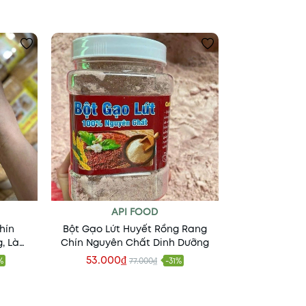
API FOOD
hín
Bột Gạo Lứt Huyết Rồng Rang
g, Làm
Chín Nguyên Chất Dinh Dưỡng
 Vị Tự
53.000₫
%
77.000₫
-31%
Xem nhanh