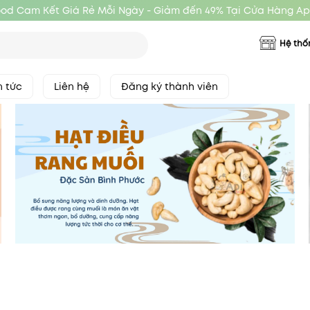
ood Cam Kết Giá Rẻ Mỗi Ngày - Giảm đến 49% Tại Cửa Hàng Ap
Hệ thố
n tức
Liên hệ
Đăng ký thành viên