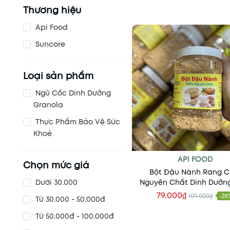
Thương hiệu
Api Food
Suncore
Loại sản phẩm
Ngũ Cốc Dinh Dưỡng
Granola
Thực Phẩm Bảo Vệ Sức
Khoẻ
API FOOD
Chọn mức giá
Bột Đậu Nành Rang C
Nguyên Chất Dinh Dưỡn
Dưới 30.000
Đẹp Da, Giữ Dáng, Hương
79.000₫
109.000₫
-28
Từ 30.000 - 50.000đ
Nhiên & Tinh Khiết
Xem nhanh
Từ 50.000đ - 100.000đ