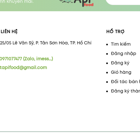
nh khuyến mãi.
LIÊN HỆ
HỔ TRỢ
/25/05 Lê Văn Sỹ, P. Tân Sơn Hòa, TP. Hồ Chí
Tìm kiếm
Đăng nhập
0971077477 (Zalo, imess...)
Đăng ký
tapifood@gmail.com
Giỏ hàng
Đối tác bán
Đăng ký thà