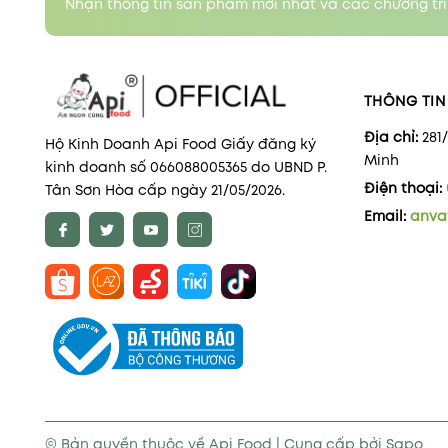
Nhận thông tin sản phẩm mới nhất và các chương trì
THÔNG TIN 
Địa chỉ:
281
Hộ Kinh Doanh Api Food Giấy đăng ký
Minh
kinh doanh số 066088005365 do UBND P.
Điện thoại:
Tân Sơn Hòa cấp ngày 21/05/2026.
Email:
anva
© Bản quyền thuộc về
Api Food
|
Cung cấp bởi
Sapo