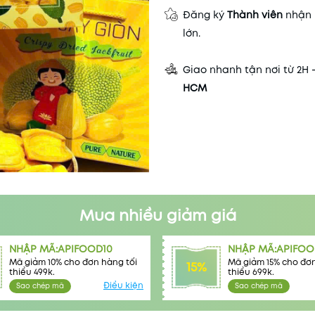
Đăng ký
Thành viên
nhận 
lớn.
Giao nhanh tận nơi từ 2H 
HCM
Mua nhiều giảm giá
NHẬP MÃ:APIFOOD10
NHẬP MÃ:APIFOO
Mã giảm 10% cho đơn hàng tối
Mã giảm 15% cho đơn
15%
thiểu 499k.
thiểu 699k.
Điều kiện
Sao chép mã
Sao chép mã