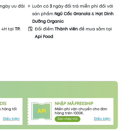
ngày ưu đãi
Luôn có
3
ngày đổi trả miễn phí đối với
sản phẩm
Ngũ Cốc Granola
&
Hạt Dinh
Dưỡng Organic
- 4H tại
TP.
Đổi điểm
Thành viên
để mua sắm tại
Api Food
D15
NHẬP MÃ:FREESHIP
 hàng tối
Miễn phí vận chuyển cho đơn
API
hàng trên 1000K.
Điều kiện
Điều kiện
Sao chép mã