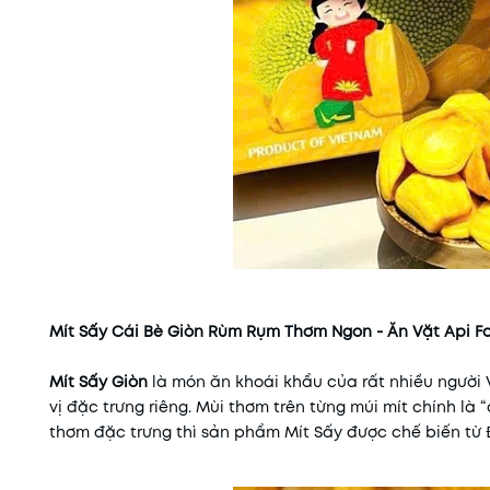
Mít Sấy Cái Bè Giòn Rùm Rụm Thơm Ngon - Ăn Vặt Api F
Mít Sấy Giòn
là món ăn khoái khẩu của rất nhiều người 
vị đặc trưng riêng. Mùi thơm trên từng múi mít chính là 
thơm đặc trưng thì sản phẩm Mít Sấy được chế biến từ