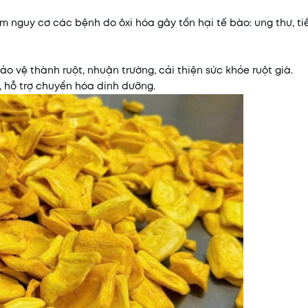
nguy cơ các bệnh do ôxi hóa gây tổn hại tế bào: ung thư, ti
 vệ thành ruột, nhuận trường, cải thiện sức khỏe ruột già.
hỗ trợ chuyển hóa dinh dưỡng.