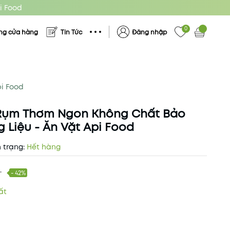
i Food
0
ng cửa hàng
Tin Tức
Đăng nhập
i Food
 Rụm Thơm Ngon Không Chất Bảo
Liệu - Ăn Vặt Api Food
 trạng:
Hết hàng
₫
- 42%
ất