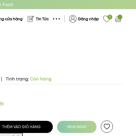
i Food
0
ng cửa hàng
Tin Tức
Đăng nhập
|
Tình trạng:
Còn hàng
ất
THÊM VÀO GIỎ HÀNG
MUA NGAY