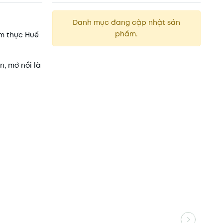
Danh mục đang cập nhật sản
phẩm.
ẩm thực Huế
n, mở nồi là