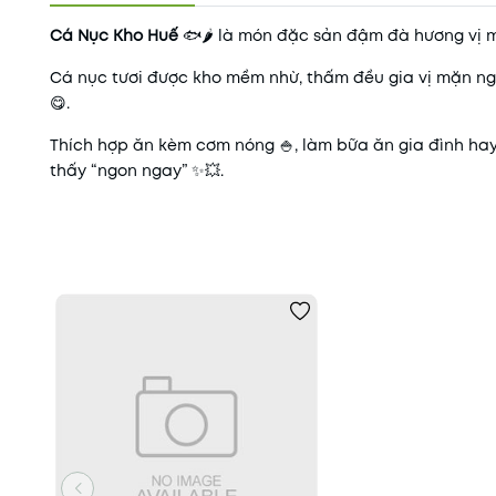
Cá Nục Kho Huế
🐟🌶️ là món đặc sản đậm đà hương vị m
Cá nục tươi được kho mềm nhừ, thấm đều gia vị mặn ng
😋.
Thích hợp ăn kèm cơm nóng 🍚, làm bữa ăn gia đình hay 
thấy “ngon ngay” ✨💥.