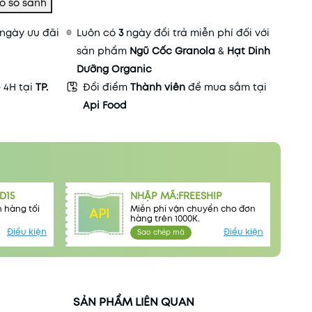
ngày ưu đãi
Luôn có
3
ngày đổi trả miễn phí đối với
sản phẩm
Ngũ Cốc Granola
&
Hạt Dinh
Dưỡng Organic
- 4H tại
TP.
Đổi điểm
Thành viên
để mua sắm tại
Api Food
D15
NHẬP MÃ:FREESHIP
 hàng tối
Miễn phí vận chuyển cho đơn
API
hàng trên 1000K.
Điều kiện
Điều kiện
Sao chép mã
SẢN PHẨM LIÊN QUAN