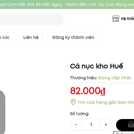
ood Cam Kết Giá Rẻ Mỗi Ngày - Giảm đến 49% Tại Cửa Hàng Ap
Hệ thố
n tức
Liên hệ
Đăng ký thành viên
Cá nục kho Huế
Thương hiệu:
Đang cập nhật
82.000₫
Tìm cửa hàng gần bạn nh
Số lượng:
−
+