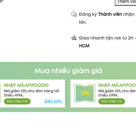
Đăng ký
Thành viên
nhận 
lớn.
Giao nhanh tận nơi từ 2H 
HCM
Mã khuyến mãi:
Điều kiện:
Mua nhiều giảm giá
NHẬP MÃ:APIFOOD10
NHẬP MÃ:APIFOO
Mã giảm 10% cho đơn hàng tối
Mã giảm 15% cho đơn
15%
thiểu 499k.
thiểu 699k.
Điều kiện
Sao chép mã
Sao chép mã