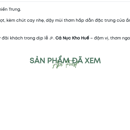
iền Trung.
ọt, kèm chút cay nhẹ, dậy mùi thơm hấp dẫn đặc trưng của 
đãi khách trong dịp lễ 🎉.
Cá Nục Kho Huế
– đậm vị, thơm ngo
SẢN PHẨM ĐÃ XEM