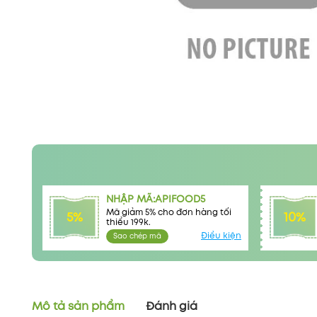
NHẬP MÃ:APIFOOD5
Mã giảm 5% cho đơn hàng tối
5%
10%
thiểu 199k.
Điều kiện
Sao chép mã
Mô tả sản phẩm
Đánh giá