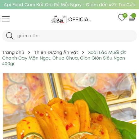
Api Food Cam Kết Giá Rẻ Mỗi Ngày - Giảm đến 49% Tại Cửa
Hàng Api Food
0
Trang chủ
Thiên Đường Ăn Vặt
Xoài Lắc Muối Ớt
Chanh Cay Mặn Ngọt, Chua Chua, Giòn Giòn Siêu Ngon
400gr