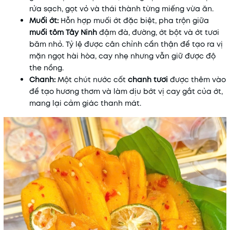
rửa sạch, gọt vỏ và thái thành từng miếng vừa ăn.
Muối ớt:
Hỗn hợp muối ớt đặc biệt, pha trộn giữa
muối tôm Tây Ninh
đậm đà, đường, ớt bột và ớt tươi
băm nhỏ. Tỷ lệ được cân chỉnh cẩn thận để tạo ra vị
mặn ngọt hài hòa, cay nhẹ nhưng vẫn giữ được độ
the nồng.
Chanh:
Một chút nước cốt
chanh tươi
được thêm vào
để tạo hương thơm và làm dịu bớt vị cay gắt của ớt,
mang lại cảm giác thanh mát.