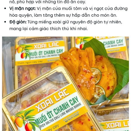
nổ, phù hợp với những tín đồ ăn cay.
Vị mặn ngọt:
Vị mặn của muối tôm và vị ngọt của đường
hòa quyện, làm tăng thêm sự hấp dẫn cho món ăn.
Độ giòn:
Từng miếng xoài giữ nguyên độ giòn tự nhiên,
mang lại cảm giác thích thú khi nhai.