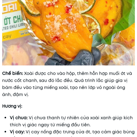
Chế biến:
Xoài được cho vào hộp, thêm hỗn hợp muối ớt và
nước cốt chanh, sau đó lắc đều. Quá trình lắc giúp gia vị
bám đều vào từng miếng xoài, tạo nên lớp vỏ ngoài óng
ánh, đậm vị.
Hương vị:
Vị chua:
Vị chua thanh tự nhiên của xoài xanh giúp kích
thích vị giác ngay từ miếng đầu tiên.
Vị cay:
Vị cay nồng đặc trưng của ớt, tạo cảm giác bùng