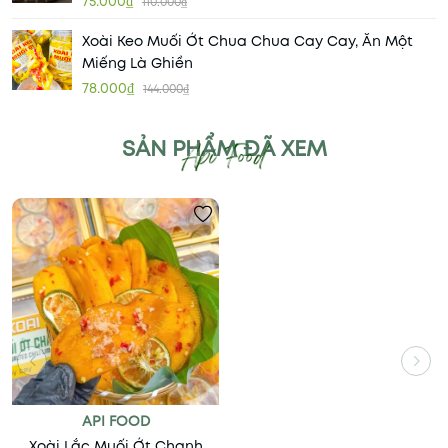
75.000₫
110.000₫
Xoài Keo Muối Ớt Chua Chua Cay Cay, Ăn Một
Miếng Là Ghiền
78.000₫
144.000₫
SẢN PHẨM ĐÃ XEM
API FOOD
Xoài Lắc Muối Ớt Chanh