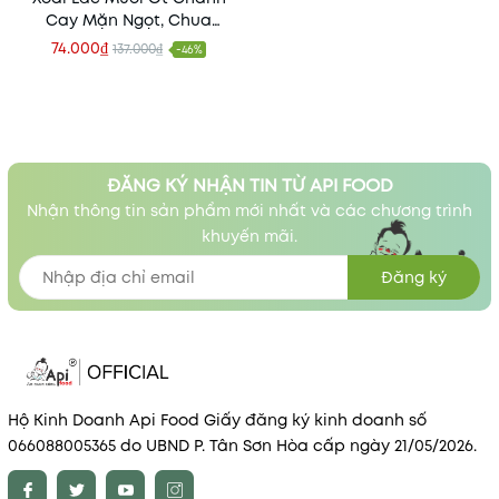
Cay Mặn Ngọt, Chua
Chua, Giòn Giòn Siêu
74.000₫
137.000₫
-46%
Ngon 400gr
ĐĂNG KÝ NHẬN TIN TỪ API FOOD
Nhận thông tin sản phẩm mới nhất và các chương trình
khuyến mãi.
Đăng ký
Hộ Kinh Doanh Api Food Giấy đăng ký kinh doanh số
066088005365 do UBND P. Tân Sơn Hòa cấp ngày 21/05/2026.