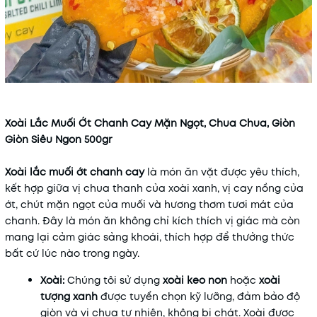
Xoài Lắc Muối Ớt Chanh Cay Mặn Ngọt, Chua Chua, Giòn
Giòn Siêu Ngon 500gr
Xoài lắc muối ớt chanh cay
là món ăn vặt được yêu thích,
kết hợp giữa vị chua thanh của xoài xanh, vị cay nồng của
ớt, chút mặn ngọt của muối và hương thơm tươi mát của
chanh. Đây là món ăn không chỉ kích thích vị giác mà còn
mang lại cảm giác sảng khoái, thích hợp để thưởng thức
bất cứ lúc nào trong ngày.
Xoài:
Chúng tôi sử dụng
xoài keo non
hoặc
xoài
tượng xanh
được tuyển chọn kỹ lưỡng, đảm bảo độ
giòn và vị chua tự nhiên, không bị chát. Xoài được