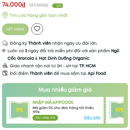
74.000₫
137.000₫
- 46%
Tìm cửa hàng gần bạn nhất
HẾT HÀNG
Đăng ký
Thành viên
nhận ngày ưu đãi lớn.
Luôn có
3
ngày đổi trả miễn phí đối với sản phẩm
Ngũ
Cốc Granola
&
Hạt Dinh Dưỡng Organic
Giao nhanh tận nơi từ 2H - 4H tại
TP. HCM
Đổi điểm
Thành viên
để mua sắm tại
Api Food
Mua nhiều giảm giá
NHẬP MÃ:APIFOOD5
Mã giảm 5% cho đơn hàng tối thiểu
5%
10%
199k.
Điều kiện
Sao chép mã