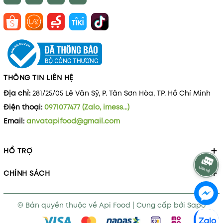
THÔNG TIN LIÊN HỆ
Địa chỉ:
281/25/05 Lê Văn Sỹ, P. Tân Sơn Hòa, TP. Hồ Chí Minh
Điện thoại:
0971077477 (Zalo, imess...)
Email:
anvatapifood@gmail.com
HỔ TRỢ
CHÍNH SÁCH
© Bản quyền thuộc về
Api Food
|
Cung cấp bởi
Sapo