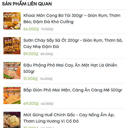
SẢN PHẨM LIÊN QUAN
Khoai Môn Cọng Bơ Tỏi 300gr – Giòn Rụm, Thơm
Béo, Đậm Đà Khó Cưỡng
64.000₫
97.000₫
Sườn Chay Sấy Sả Ớt 200gr - Giòn Rụm, Thơm Sả,
Cay Nhẹ Đậm Đà
59.000₫
85.000₫
Đậu Phộng Phô Mai Cay, Ăn Một Hạt Là Ghiền
500gr
51.000₫
94.000₫
Bắp Giòn Phô Mai Mặn, Càng Ăn Càng Mê 500gr
49.000₫
62.000₫
Mứt Gừng Huế Chính Gốc - Cay Nồng Ấm Áp,
Thơm Lừng Hương Vị Cố Đô