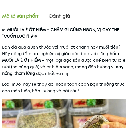
Mô tả sản phẩm
Đánh giá
Mã khuyến mãi:
🌿
MUỐI LÁ É ỚT HIỂM – CHẤM GÌ CŨNG NGON, VỊ CAY THE
Điều kiện:
“CUỐN LƯỠI”!
🌶️💚
Bạn đã quá quen thuộc với muối ớt chanh hay muối tiêu?
Hãy nâng tầm trải nghiệm vị giác của bạn với siêu phẩm
MUỐI LÁ É ỚT HIỂM
– một loại đặc sản được chế biến từ lá é
tươi (họ húng quế) và ớt hiểm xanh, mang đến hương vị
cay
nồng, thơm lừng
độc nhất vô nhị!
Loại muối này sẽ thay đổi hoàn toàn cách bạn thưởng thức
các món luộc, hấp, nướng và hải sản!