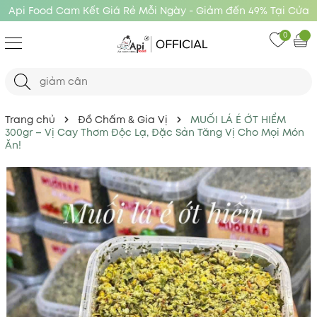
Api Food Cam Kết Giá Rẻ Mỗi Ngày - Giảm đến 49% Tại Cửa
Hàng Api Food
0
Trang chủ
Đồ Chấm & Gia Vị
MUỐI LÁ É ỚT HIỂM
300gr – Vị Cay Thơm Độc Lạ, Đặc Sản Tăng Vị Cho Mọi Món
Ăn!