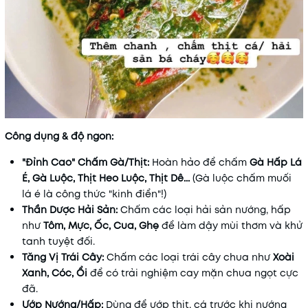
Công dụng & độ ngon:
"Đỉnh Cao" Chấm Gà/Thịt:
Hoàn hảo để chấm
Gà Hấp Lá
É, Gà Luộc, Thịt Heo Luộc, Thịt Dê...
(Gà luộc chấm muối
lá é là công thức "kinh điển"!)
Thần Dược Hải Sản:
Chấm các loại hải sản nướng, hấp
như
Tôm, Mực, Ốc, Cua, Ghẹ
để làm dậy mùi thơm và khử
tanh tuyệt đối.
Tăng Vị Trái Cây:
Chấm các loại trái cây chua như
Xoài
Xanh, Cóc, Ổi
để có trải nghiệm cay mặn chua ngọt cực
đã.
Ướp Nướng/Hấp:
Dùng để ướp thịt, cá trước khi nướng