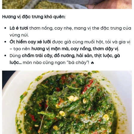
Hương vị đặc trưng khó quên:
Lá é tươi
thơm nồng, cay nhẹ, mang vị the đặc trưng của
vùng núi.
Ớt hiểm cay xé lưỡi
được giã cùng muối hột, tỏi và gia vị
– tạo nên
hương vị mặn mà, cay nồng, thơm dậy vị
.
Dùng
chấm trái cây, đồ nướng, hải sản, thịt luộc, gà
luộc...
món nào cũng ngon “bá cháy”! 🔥