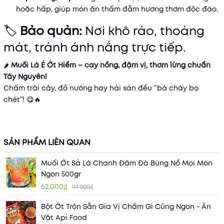
hoặc hấp, giúp món ăn thấm đẫm hương thơm độc đáo.
🏷
Bảo quản:
Nơi khô ráo, thoáng
mát, tránh ánh nắng trực tiếp.
🌶️
Muối Lá É Ớt Hiểm – cay nồng, đậm vị, thơm lừng chuẩn
Tây Nguyên!
Chấm trái cây, đồ nướng hay hải sản đều “bá cháy bọ
chét”! 😋🔥
SẢN PHẨM LIÊN QUAN
Muối Ớt Sả Lá Chanh Đậm Đà Bùng Nổ Mọi Món
Ngon 500gr
62.000₫
117.000₫
Bột Ớt Trộn Sẵn Gia Vị Chấm Gì Cũng Ngon - Ăn
Vặt Api Food