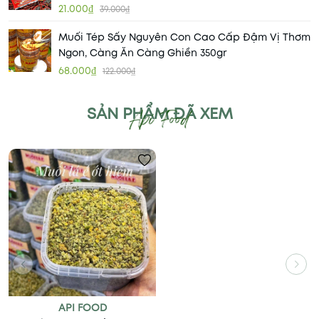
21.000₫
39.000₫
Muối Tép Sấy Nguyên Con Cao Cấp Đậm Vị Thơm
Ngon, Càng Ăn Càng Ghiền 350gr
68.000₫
122.000₫
SẢN PHẨM ĐÃ XEM
API FOOD