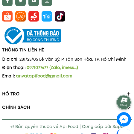
THÔNG TIN LIÊN HỆ
Địa chỉ:
281/25/05 Lê Văn Sỹ, P. Tân Sơn Hòa, TP. Hồ Chí Minh
Điện thoại:
0971077477 (Zalo, imess...)
Email:
anvatapifood@gmail.com
HỔ TRỢ
CHÍNH SÁCH
© Bản quyền thuộc về
Api Food
|
Cung cấp bởi
Sapo