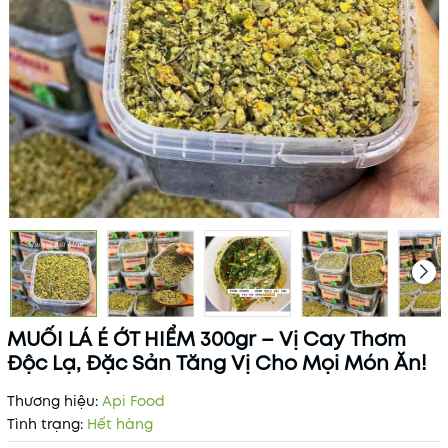
MUỐI LÁ É ỚT HIỂM 300gr – Vị Cay Thơm
Độc Lạ, Đặc Sản Tăng Vị Cho Mọi Món Ăn!
Thương hiệu:
Api Food
Tình trạng:
Hết hàng