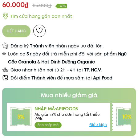
60.000₫
115.000₫
- 48%
Tìm cửa hàng gần bạn nhất
HẾT HÀNG
Đăng ký
Thành viên
nhận ngày ưu đãi lớn.
Luôn có
3
ngày đổi trả miễn phí đối với sản phẩm
Ngũ
Cốc Granola
&
Hạt Dinh Dưỡng Organic
Giao nhanh tận nơi từ 2H - 4H tại
TP. HCM
Đổi điểm
Thành viên
để mua sắm tại
Api Food
Mua nhiều giảm giá
NHẬP MÃ:APIFOOD5
Mã giảm 5% cho đơn hàng tối thiểu
5%
10%
199k.
Điều kiện
Sao chép mã