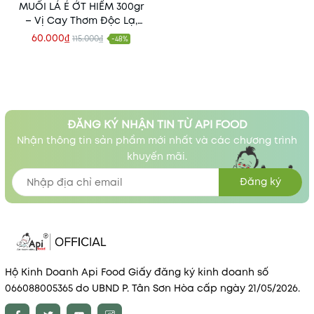
MUỐI LÁ É ỚT HIỂM 300gr
– Vị Cay Thơm Độc Lạ,
Đặc Sản Tăng Vị Cho Mọi
60.000₫
115.000₫
-48%
Món Ăn!
ĐĂNG KÝ NHẬN TIN TỪ API FOOD
Nhận thông tin sản phẩm mới nhất và các chương trình
khuyến mãi.
Đăng ký
Hộ Kinh Doanh Api Food Giấy đăng ký kinh doanh số
066088005365 do UBND P. Tân Sơn Hòa cấp ngày 21/05/2026.