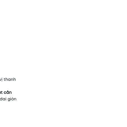
vị thanh
át cân
 dai giòn