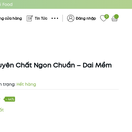
i Food
0
ng cửa hàng
Tin Tức
Đăng nhập
guyên Chất Ngon Chuẩn – Dai Mềm
h trạng:
Hết hàng
₫
- 44%
ất