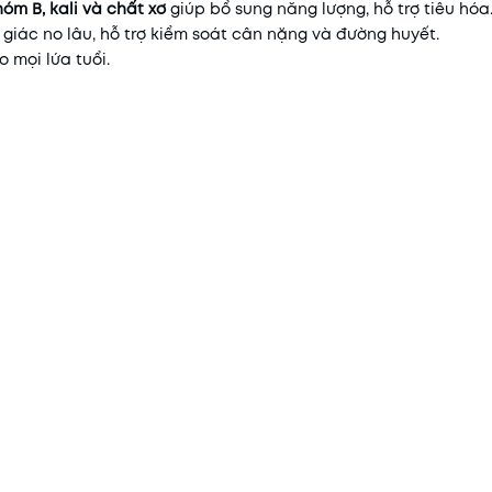
hóm B, kali và chất xơ
giúp bổ sung năng lượng, hỗ trợ tiêu hóa
m giác no lâu, hỗ trợ kiểm soát cân nặng và đường huyết.
o mọi lứa tuổi.