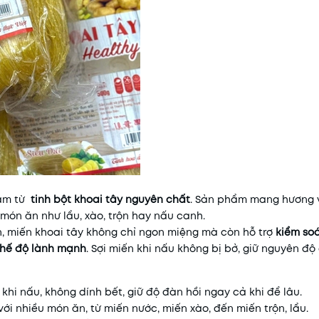
làm từ
tinh bột khoai tây nguyên chất
. Sản phẩm mang hương 
món ăn như lẩu, xào, trộn hay nấu canh.
n, miến khoai tây không chỉ ngon miệng mà còn hỗ trợ
kiểm so
chế độ lành mạnh
. Sợi miến khi nấu không bị bở, giữ nguyên độ
 khi nấu, không dính bết, giữ độ đàn hồi ngay cả khi để lâu.
với nhiều món ăn, từ miến nước, miến xào, đến miến trộn, lẩu.