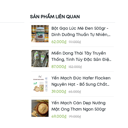
SẢN PHẨM LIÊN QUAN
Bột Gạo Lức Mè Đen 500gr -
Dinh Dưỡng Thuần Tự Nhiên,
Khỏe Từ Bên Trong
62.000₫
97.000₫
Miến Dong Thái Tây Truyền
Thống, Tinh Túy Đặc Sản Điện
Biên 1KG
87.000₫
152.000₫
Yến Mạch Đức Hafer Flocken
Nguyên Hạt - Bổ Sung Chất
Sơ, Vitamin, Hạt Ngũ Cốc
39.000₫
65.000₫
Yến Mạch Cán Dẹp Nướng
Mật Ong Thơm Ngon 500gr
49.000₫
79.000₫