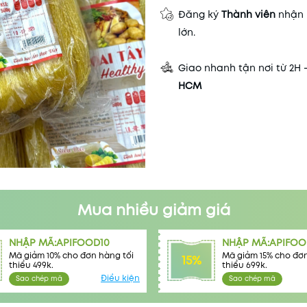
Đăng ký
Thành viên
nhận 
lớn.
Giao nhanh tận nơi từ 2H 
HCM
Mua nhiều giảm giá
NHẬP MÃ:APIFOOD10
NHẬP MÃ:APIFOO
Mã giảm 10% cho đơn hàng tối
Mã giảm 15% cho đơn
15%
thiểu 499k.
thiểu 699k.
Điều kiện
Sao chép mã
Sao chép mã