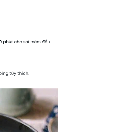
0 phút
cho sợi mềm đều.
ing tùy thích.