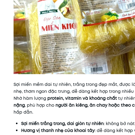
Sợi miến mềm dai tự nhiên, trắng trong đẹp mắt, được 
nhẹ, thơm ngon đặc trưng, dễ dàng kết hợp trong nhiều 
Nhờ hàm lượng
protein, vitamin và khoáng chất
tự nhiê
nặng
, phù hợp cho
người ăn kiêng, ăn chay hoặc theo 
hấp dẫn.
Sợi miến trắng trong, dai giòn tự nhiên
: không bở nát
Hương vị thanh nhẹ của khoai tây
: dễ dàng kết hợp 