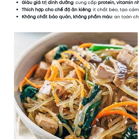
Giàu giá trị dinh dưỡng
: cung cấp
protein, vitamin n
Thích hợp cho chế độ ăn kiêng
: ít chất béo, tạo cả
Không chất bảo quản, không phẩm màu
: an toàn ch