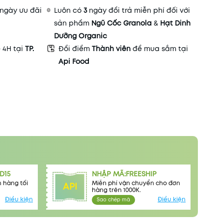
ngày ưu đãi
Luôn có
3
ngày đổi trả miễn phí đối với
sản phẩm
Ngũ Cốc Granola
&
Hạt Dinh
Dưỡng Organic
- 4H tại
TP.
Đổi điểm
Thành viên
để mua sắm tại
Api Food
D15
NHẬP MÃ:FREESHIP
 hàng tối
Miễn phí vận chuyển cho đơn
API
hàng trên 1000K.
Điều kiện
Điều kiện
Sao chép mã