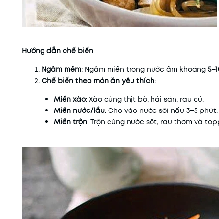
Hướng dẫn chế biến
Ngâm mềm
: Ngâm miến trong nước ấm khoảng
5–1
Chế biến theo món ăn yêu thích
:
Miến xào
: Xào cùng thịt bò, hải sản, rau củ.
Miến nước/lẩu
: Cho vào nước sôi nấu 3–5 phút.
Miến trộn
: Trộn cùng nước sốt, rau thơm và topp