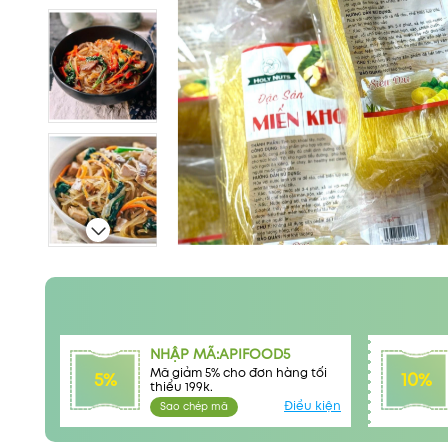
NHẬP MÃ:APIFOOD5
Mã giảm 5% cho đơn hàng tối
5%
10%
thiểu 199k.
Điều kiện
Sao chép mã