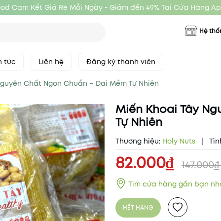
ood Cam Kết Giá Rẻ Mỗi Ngày - Giảm đến 49% Tại Cửa Hàng Ap
Hệ thố
n tức
Liên hệ
Đăng ký thành viên
Nguyên Chất Ngon Chuẩn – Dai Mềm Tự Nhiên
Miến Khoai Tây N
Tự Nhiên
Thương hiệu:
Holy Nuts
|
Tìn
82.000₫
147.000
Tìm cửa hàng gần bạn nh
HẾT HÀNG