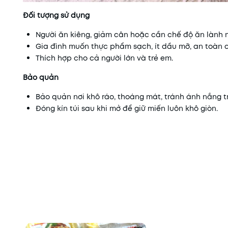
Đối tượng sử dụng
Người ăn kiêng, giảm cân hoặc cần chế độ ăn lành 
Gia đình muốn thực phẩm sạch, ít dầu mỡ, an toàn 
Thích hợp cho cả người lớn và trẻ em.
Bảo quản
Bảo quản nơi khô ráo, thoáng mát, tránh ánh nắng t
Đóng kín túi sau khi mở để giữ miến luôn khô giòn.