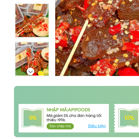
NHẬP MÃ:APIFOOD5
Mã giảm 5% cho đơn hàng tối
5%
10%
thiểu 199k.
Điều kiện
Sao chép mã