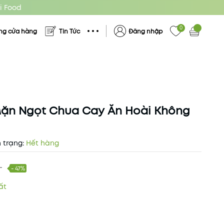
i Food
0
ng cửa hàng
Tin Tức
Đăng nhập
Mặn Ngọt Chua Cay Ăn Hoài Không
 trạng:
Hết hàng
₫
- 47%
ất