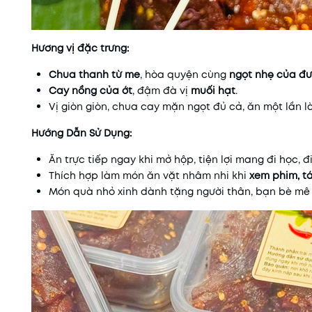
Hương vị đặc trưng:
Chua thanh từ me
, hòa quyện cùng
ngọt nhẹ của đ
Cay nồng của ớt
, đậm đà vị
muối hạt
.
Vị giòn giòn, chua cay mặn ngọt đủ cả, ăn một lần l
Hướng Dẫn Sử Dụng:
Ăn trực tiếp ngay khi mở hộp, tiện lợi mang đi học, đi
Thích hợp làm món ăn vặt nhâm nhi khi
xem phim, t
Món quà nhỏ xinh dành tặng người thân, bạn bè mê 