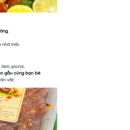
ường
.
à nhớ mãi.
 làm, picnic.
án gẫu cùng bạn bè
.
ăn vặt.