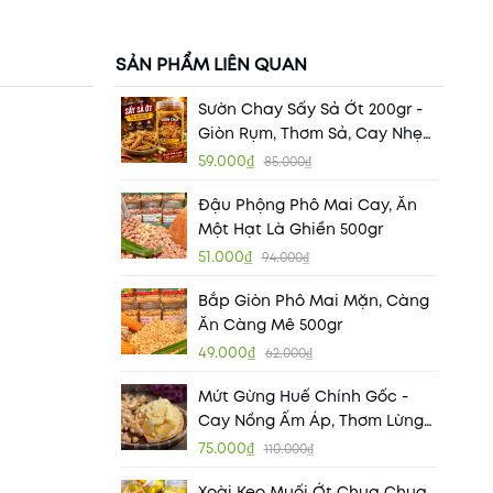
SẢN PHẨM LIÊN QUAN
Sườn Chay Sấy Sả Ớt 200gr -
Giòn Rụm, Thơm Sả, Cay Nhẹ
Đậm Đà
59.000₫
85.000₫
Đậu Phộng Phô Mai Cay, Ăn
Một Hạt Là Ghiền 500gr
51.000₫
94.000₫
Bắp Giòn Phô Mai Mặn, Càng
Ăn Càng Mê 500gr
49.000₫
62.000₫
Mứt Gừng Huế Chính Gốc -
Cay Nồng Ấm Áp, Thơm Lừng
Hương Vị Cố Đô
75.000₫
110.000₫
Xoài Keo Muối Ớt Chua Chua