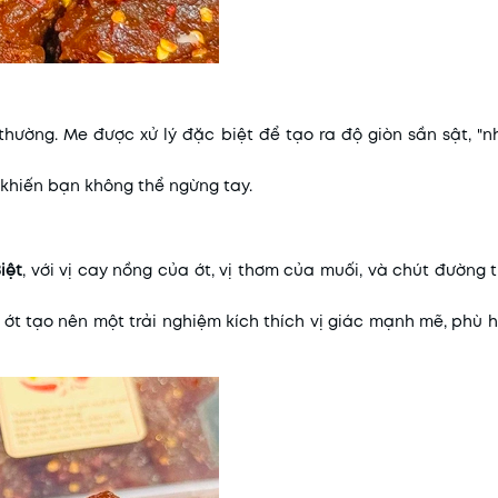
ường. Me được xử lý đặc biệt để tạo ra độ giòn sần sật, "n
 khiến bạn không thể ngừng tay.
iệt
, với vị cay nồng của ớt, vị thơm của muối, và chút đường 
ớt tạo nên một trải nghiệm kích thích vị giác mạnh mẽ, phù 