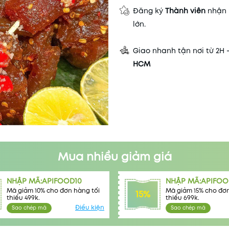
Đăng ký
Thành viên
nhận 
lớn.
Giao nhanh tận nơi từ 2H 
HCM
Mua nhiều giảm giá
NHẬP MÃ:APIFOOD10
NHẬP MÃ:APIFOO
Mã giảm 10% cho đơn hàng tối
Mã giảm 15% cho đơn
15%
thiểu 499k.
thiểu 699k.
Điều kiện
Sao chép mã
Sao chép mã