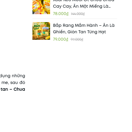
Cay Cay, Ăn Một Miếng Là
Ghiền
78.000₫
144.000₫
Bắp Rang Mắm Hành – Ăn Là
Ghiền, Giòn Tan Từng Hạt
79.000₫
97.000₫
 dụng những
t me, sau đó
 tan – Chua