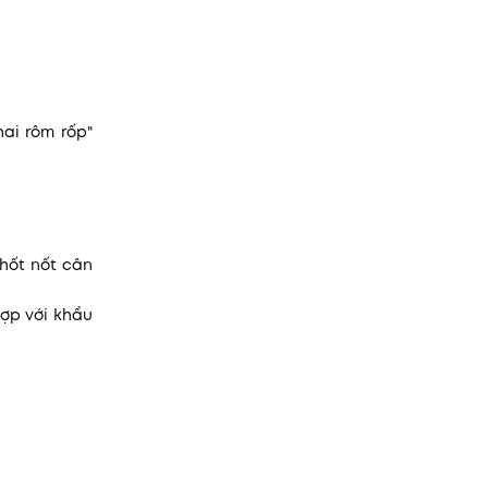
hai rôm rốp"
thốt nốt cân
hợp với khẩu