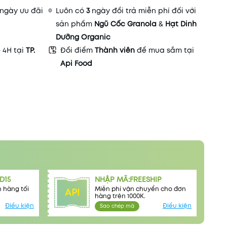
ngày ưu đãi
Luôn có
3
ngày đổi trả miễn phí đối với
sản phẩm
Ngũ Cốc Granola
&
Hạt Dinh
Dưỡng Organic
- 4H tại
TP.
Đổi điểm
Thành viên
để mua sắm tại
Api Food
D15
NHẬP MÃ:FREESHIP
 hàng tối
Miễn phí vận chuyển cho đơn
API
hàng trên 1000K.
Điều kiện
Điều kiện
Sao chép mã