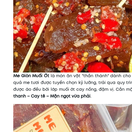
Me Giòn Muối Ớt
là món ăn vặt "thần thánh" dành cho
quả me tươi được tuyển chọn kỹ lưỡng, trải qua quy tr
được áo đều bởi lớp muối ớt cay nồng, đậm vị. Cắn 
thanh – Cay tê – Mặn ngọt vừa phải
.