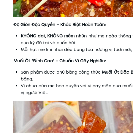
Độ Giòn Độc Quyền – Khác Biệt Hoàn Toàn:
KHÔNG dai, KHÔNG mềm nhũn
như me ngào thông th
cực kỳ đã tai và cuốn hút.
Mỗi hạt me khi nhai đều bung tỏa hương vị tươi mới,
Muối Ớt "Đỉnh Cao" – Chuẩn Vị Gây Nghiện:
Sản phẩm được phủ bằng công thức
Muối Ớt Đặc B
bằng.
Vị chua của me hòa quyện với vị cay mặn của muối 
vị người Việt.