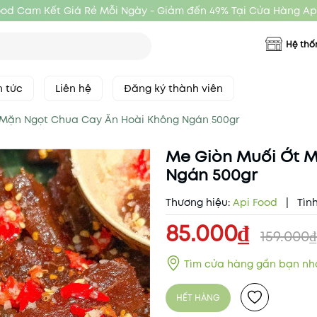
ood Cam Kết Giá Rẻ Mỗi Ngày - Giảm đến 49% Tại Cửa Hàng Ap
Hệ thố
n tức
Liên hệ
Đăng ký thành viên
 Mặn Ngọt Chua Cay Ăn Hoài Không Ngán 500gr
Me Giòn Muối Ớt 
Ngán 500gr
Thương hiệu:
Api Food
|
Tình
85.000₫
159.000
Tìm cửa hàng gần bạn nh
HẾT HÀNG