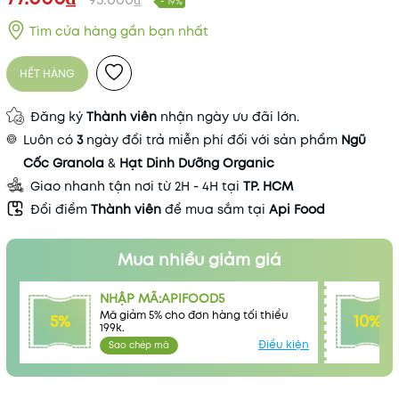
- 19%
Tìm cửa hàng gần bạn nhất
HẾT HÀNG
Đăng ký
Thành viên
nhận ngày ưu đãi lớn.
Luôn có
3
ngày đổi trả miễn phí đối với sản phẩm
Ngũ
Cốc Granola
&
Hạt Dinh Dưỡng Organic
Giao nhanh tận nơi từ 2H - 4H tại
TP. HCM
Đổi điểm
Thành viên
để mua sắm tại
Api Food
Mua nhiều giảm giá
NHẬP MÃ:APIFOOD5
Mã giảm 5% cho đơn hàng tối thiểu
5%
10%
199k.
Điều kiện
Sao chép mã