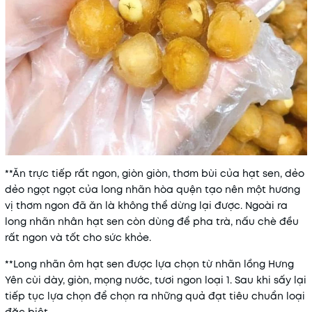
**Ăn trực tiếp rất ngon, giòn giòn, thơm bùi của hạt sen, dẻo
dẻo ngọt ngọt của long nhãn hòa quện tạo nên một hương
vị thơm ngon đã ăn là không thể dừng lại được. Ngoài ra
long nhãn nhân hạt sen còn dùng để pha trà, nấu chè đều
rất ngon và tốt cho sức khỏe.
**Long nhãn ôm hạt sen được lựa chọn từ nhãn lồng Hưng
Yên cùi dày, giòn, mọng nước, tươi ngon loại 1. Sau khi sấy lại
tiếp tục lựa chọn để chọn ra những quả đạt tiêu chuẩn loại