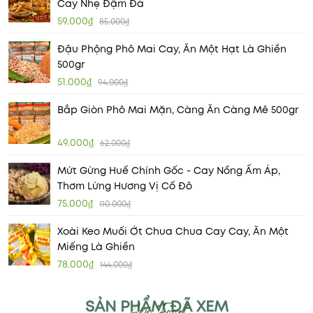
Cay Nhẹ Đậm Đà
59.000₫
85.000₫
Đậu Phộng Phô Mai Cay, Ăn Một Hạt Là Ghiền
500gr
51.000₫
94.000₫
Bắp Giòn Phô Mai Mặn, Càng Ăn Càng Mê 500gr
49.000₫
62.000₫
Mứt Gừng Huế Chính Gốc - Cay Nồng Ấm Áp,
Thơm Lừng Hương Vị Cố Đô
75.000₫
110.000₫
Xoài Keo Muối Ớt Chua Chua Cay Cay, Ăn Một
Miếng Là Ghiền
78.000₫
144.000₫
SẢN PHẨM ĐÃ XEM