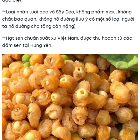
đặc biệt.
**Loại nhãn tươi bóc vỏ Sấy Dẻo, không phẩm màu, không
chất bảo quản, không hồ đường (lưu ý có một số loại người
ta hồ đường cho tăng cân nặng)
**Hạt sen chuẩn xuất xứ Việt Nam, được thu hoạch từ các
đầm sen tại Hưng Yên.