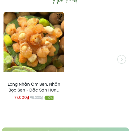
Long Nhãn Ôm Sen, Nhãn
Bọc Sen - Đặc Sản Hưng
Yên
77.000₫
95.000₫
-19%