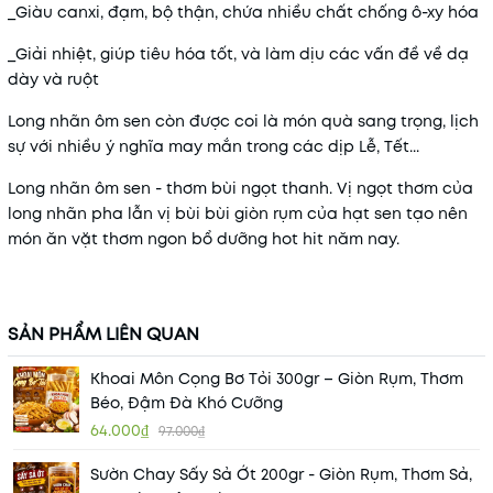
_Giàu canxi, đạm, bộ thận, chứa nhiều chất chống ô-xy hóa
_Giải nhiệt, giúp tiêu hóa tốt, và làm dịu các vấn đề về dạ
dày và ruột
Long nhãn ôm sen còn được coi là món quà sang trọng, lịch
sự với nhiều ý nghĩa may mắn trong các dịp Lễ, Tết...
Long nhãn ôm sen - thơm bùi ngọt thanh. Vị ngọt thơm của
long nhãn pha lẫn vị bùi bùi giòn rụm của hạt sen tạo nên
món ăn vặt thơm ngon bổ dưỡng hot hit năm nay.
SẢN PHẨM LIÊN QUAN
Khoai Môn Cọng Bơ Tỏi 300gr – Giòn Rụm, Thơm
Béo, Đậm Đà Khó Cưỡng
64.000₫
97.000₫
Sườn Chay Sấy Sả Ớt 200gr - Giòn Rụm, Thơm Sả,