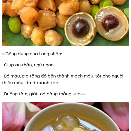
✅Công dụng của Long nhãn:
_Giúp an thần, ngủ ngon
_Bổ máu, gia tăng độ bền thành mạch máu, tốt cho người
thiếu máu, da dẻ xanh xao
_Dưỡng tâm, giải toả căng thẳng stress…