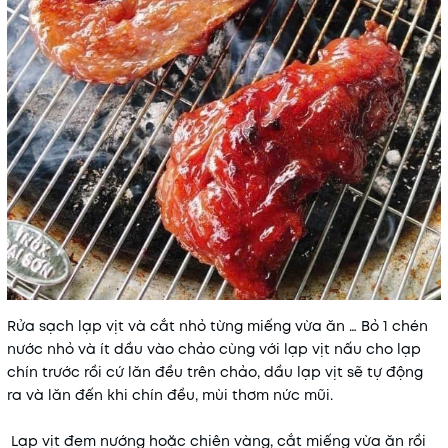
Rửa sạch lạp vịt và cắt nhỏ từng miếng vừa ăn … Bỏ 1 chén
nước nhỏ và ít dầu vào chảo cùng với lạp vịt nấu cho lạp
chín trước rồi cứ lăn đều trên chảo, dầu lạp vịt sẽ tự động
ra và lăn đến khi chín đều, mùi thơm nức mũi.
Lạp vịt đem nướng hoặc chiên vàng, cắt miếng vừa ăn rồi