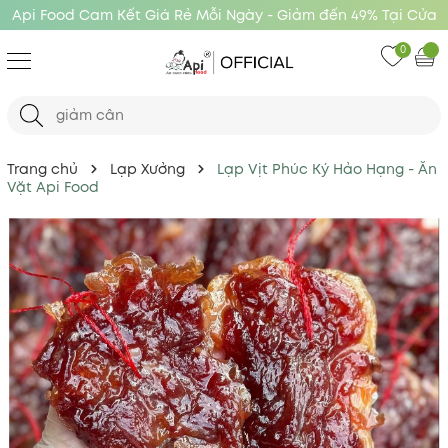
Api Food Cam Kết Giá Rẻ Mỗi Ngày - Giảm đến 49% Tại Cửa
Hàng Api Food
0
Trang chủ
Lạp Xưởng
Lạp Vịt Phúc Ký Hảo Hạng - Ăn
Vặt Api Food