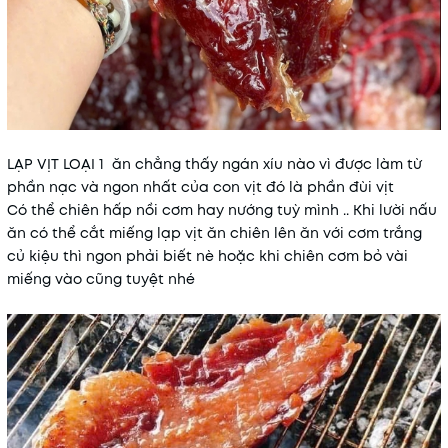
LẠP VỊT LOẠI 1 ăn chẳng thấy ngán xíu nào vì được làm từ
phần nạc và ngon nhất của con vịt đó là phần đùi vịt
Có thể chiên hấp nồi cơm hay nướng tuỳ mình .. Khi lười nấu
ăn có thể cắt miếng lạp vịt ăn chiên lên ăn với cơm trắng
củ kiệu thì ngon phải biết nè hoặc khi chiên cơm bỏ vài
miếng vào cũng tuyệt nhé