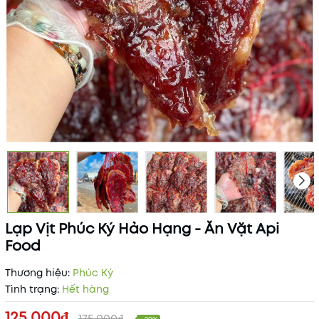
Lạp Vịt Phúc Ký Hảo Hạng - Ăn Vặt Api
Food
Thương hiệu:
Phúc Ký
Tình trạng:
Hết hàng
125.000₫
175.000₫