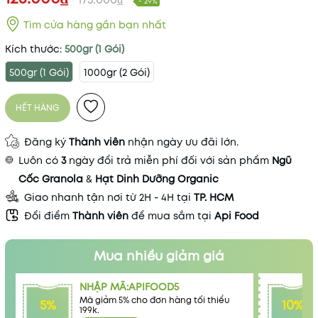
- 29%
Tìm cửa hàng gần bạn nhất
Kích thước:
500gr (1 Gói)
500gr (1 Gói)
1000gr (2 Gói)
HẾT HÀNG
Đăng ký
Thành viên
nhận ngày ưu đãi lớn.
Luôn có
3
ngày đổi trả miễn phí đối với sản phẩm
Ngũ
Mã khuyến mãi:
Cốc Granola
&
Hạt Dinh Dưỡng Organic
Giao nhanh tận nơi từ 2H - 4H tại
TP. HCM
Điều kiện:
Đổi điểm
Thành viên
để mua sắm tại
Api Food
Mua nhiều giảm giá
NHẬP MÃ:APIFOOD5
Mã giảm 5% cho đơn hàng tối thiểu
5%
10%
199k.