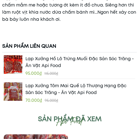
chấm mắm me hoặc tương ớt kèm ít đồ chua. Siêng hơn thì
làm ruột vịt khìa nước dừa chấm bánh mì...Ngon hết xảy con
bà bảy luôn nha khách ơi.
SẢN PHẨM LIÊN QUAN
Lạp Xưởng Hồ Lô Trứng Muối Đặc Sản Sóc Trăng -
Ăn Vặt Api Food
95.000₫
115.000₫
Lạp Xưởng Tôm Mai Quế Lộ Thượng Hạng Đặc
Sản Sóc Trăng - Ăn Vặt Api Food
70.000₫
95.000₫
SẢN PHẨM ĐÃ XEM