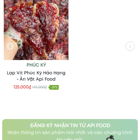
PHÚC KÝ
Lạp Vịt Phúc Ký Hảo Hạng
- Ăn Vặt Api Food
125.000₫
175.000₫
-29%
ĐĂNG KÝ NHẬN TIN TỪ API FOOD
Nhận thông tin sản phẩm mới nhất và các chương trình
khuyến mãi.