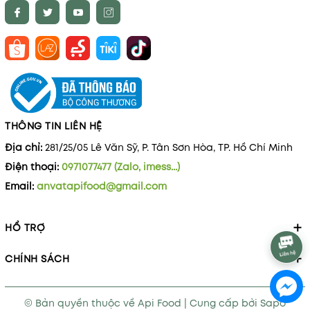
THÔNG TIN LIÊN HỆ
Địa chỉ:
281/25/05 Lê Văn Sỹ, P. Tân Sơn Hòa, TP. Hồ Chí Minh
Điện thoại:
0971077477 (Zalo, imess...)
Email:
anvatapifood@gmail.com
HỔ TRỢ
CHÍNH SÁCH
© Bản quyền thuộc về
Api Food
|
Cung cấp bởi
Sapo