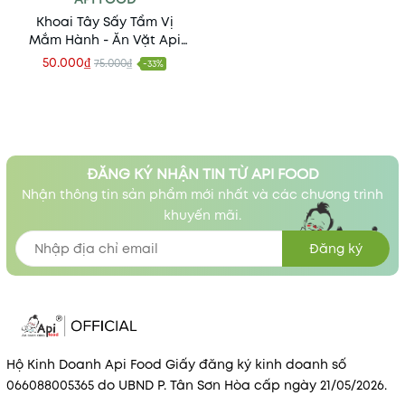
Khoai Tây Sấy Tẩm Vị
Mắm Hành - Ăn Vặt Api
Food
50.000₫
75.000₫
-33%
ĐĂNG KÝ NHẬN TIN TỪ API FOOD
Nhận thông tin sản phẩm mới nhất và các chương trình
khuyến mãi.
Đăng ký
Hộ Kinh Doanh Api Food Giấy đăng ký kinh doanh số
066088005365 do UBND P. Tân Sơn Hòa cấp ngày 21/05/2026.