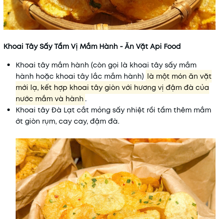
Khoai Tây Sấy Tẩm Vị Mắm Hành - Ăn Vặt Api Food
Khoai tây mắm hành (còn gọi là khoai tây sấy mắm
hành hoặc khoai tây lắc mắm hành)
là một món ăn vặt
mới lạ, kết hợp khoai tây giòn với hương vị đậm đà của
nước mắm và hành
.
Khoai tây Đà Lạt cắt mỏng sấy nhiệt rồi tẩm thêm mắm
ớt giòn rụm, cay cay, đậm đà.