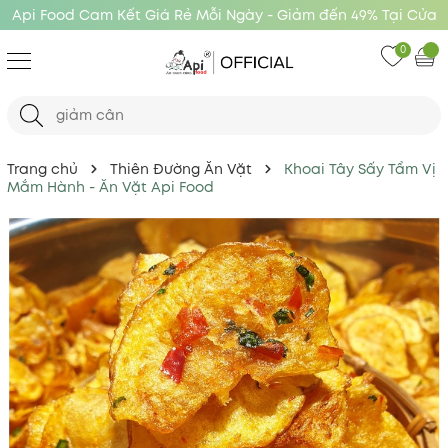
Api Food Cam Kết Giá Rẻ Mỗi Ngày - Giảm đến 49% Tại Cửa
Hàng Api Food
0
Trang chủ
Thiên Đường Ăn Vặt
Khoai Tây Sấy Tẩm Vị
Mắm Hành - Ăn Vặt Api Food