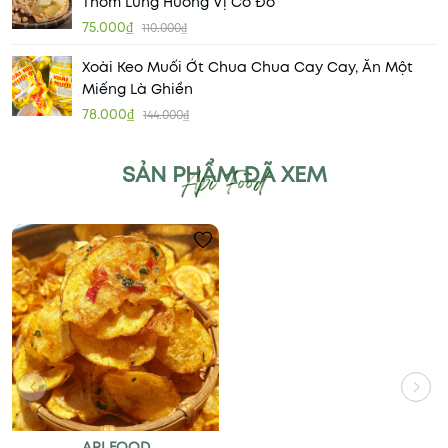
Thơm Lừng Hương Vị Cố Đô
75.000₫
110.000₫
Xoài Keo Muối Ớt Chua Chua Cay Cay, Ăn Một
Miếng Là Ghiền
78.000₫
144.000₫
SẢN PHẨM ĐÃ XEM
API FOOD