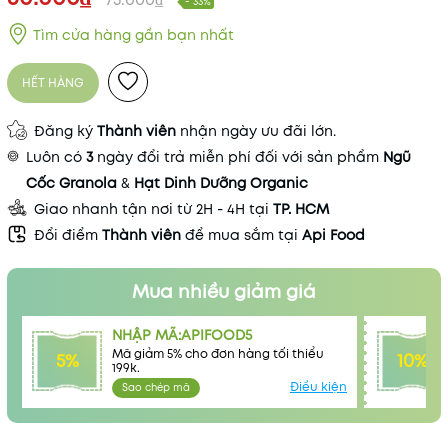
- 33%
Tìm cửa hàng gần bạn nhất
HẾT HÀNG
Đăng ký
Thành viên
nhận ngày ưu đãi lớn.
Luôn có
3
ngày đổi trả miễn phí đối với sản phẩm
Ngũ
Cốc Granola
&
Hạt Dinh Dưỡng Organic
Giao nhanh tận nơi từ 2H - 4H tại
TP. HCM
Đổi điểm
Thành viên
để mua sắm tại
Api Food
Mua nhiều giảm giá
Mã khuyến mãi:
NHẬP MÃ:APIFOOD5
Điều kiện:
Mã giảm 5% cho đơn hàng tối thiểu
5%
10%
199k.
Điều kiện
Sao chép mã