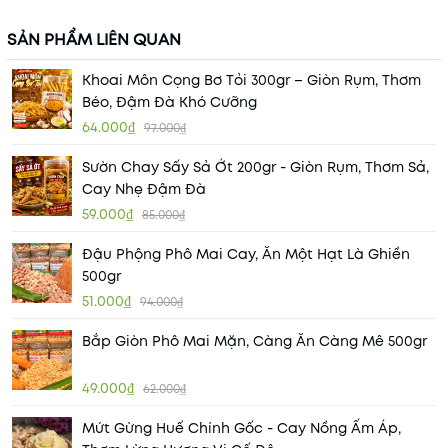
SẢN PHẨM LIÊN QUAN
Khoai Môn Cọng Bơ Tỏi 300gr – Giòn Rụm, Thơm
Béo, Đậm Đà Khó Cưỡng
64.000₫
97.000₫
Sườn Chay Sấy Sả Ớt 200gr - Giòn Rụm, Thơm Sả,
Cay Nhẹ Đậm Đà
59.000₫
85.000₫
Đậu Phộng Phô Mai Cay, Ăn Một Hạt Là Ghiền
500gr
51.000₫
94.000₫
Bắp Giòn Phô Mai Mặn, Càng Ăn Càng Mê 500gr
49.000₫
62.000₫
Mứt Gừng Huế Chính Gốc - Cay Nồng Ấm Áp,