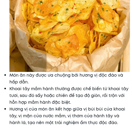
Món ăn này được ưa chuộng bởi hương vị độc đáo và
hấp dẫn.
Khoai tây mắm hành thường được chế biến từ khoai tây
tươi, sau đó sấy hoặc chiên để tạo độ giòn, rồi trộn với
hỗn hợp mắm hành đặc biệt.
Hương vị của món ăn kết hợp giữa vị bùi bùi của khoai
tây, vị mặn của nước mắm, vị thơm của hành tây và
hành lá, tạo nên một trải nghiệm ẩm thực độc đáo.