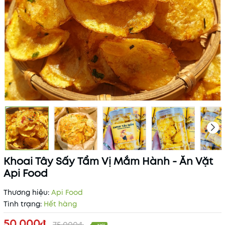
Khoai Tây Sấy Tẩm Vị Mắm Hành - Ăn Vặt
Api Food
Thương hiệu:
Api Food
Tình trạng:
Hết hàng
50.000₫
75.000₫