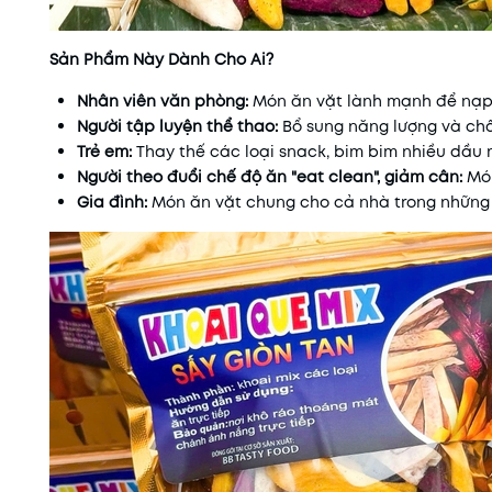
Sản Phẩm Này Dành Cho Ai?
Nhân viên văn phòng:
Món ăn vặt lành mạnh để nạp 
Người tập luyện thể thao:
Bổ sung năng lượng và ch
Trẻ em:
Thay thế các loại snack, bim bim nhiều dầu m
Người theo đuổi chế độ ăn "eat clean", giảm cân:
Món
Gia đình:
Món ăn vặt chung cho cả nhà trong những 