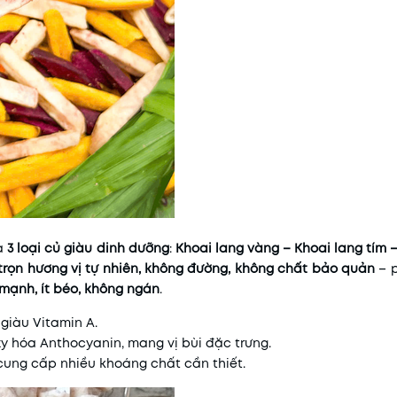
ủa
3 loại củ giàu dinh dưỡng
:
Khoai lang vàng – Khoai lang tím 
 trọn hương vị tự nhiên, không đường, không chất bảo quản
– 
 mạnh, ít béo, không ngán
.
 giàu Vitamin A.
y hóa Anthocyanin, mang vị bùi đặc trưng.
cung cấp nhiều khoáng chất cần thiết.