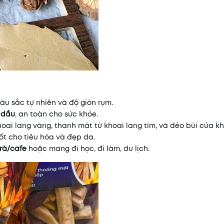
u sắc tự nhiên và độ giòn rụm.
 dầu
, an toàn cho sức khỏe.
khoai lang vàng, thanh mát từ khoai lang tím, và dẻo bùi của k
ốt cho tiêu hóa và đẹp da.
rà/cafe
hoặc mang đi học, đi làm, du lịch.