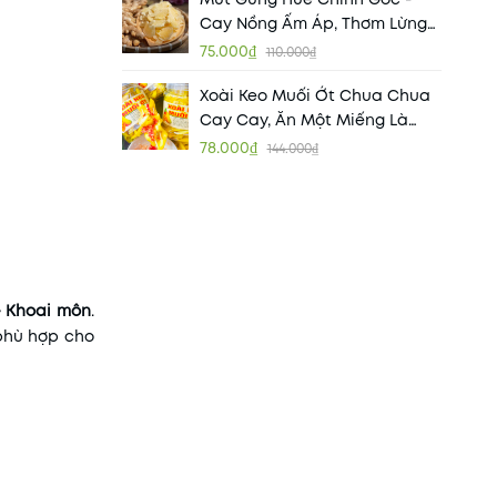
Cay Nồng Ấm Áp, Thơm Lừng
Hương Vị Cố Đô
75.000₫
110.000₫
Xoài Keo Muối Ớt Chua Chua
Cay Cay, Ăn Một Miếng Là
Ghiền
78.000₫
144.000₫
– Khoai môn
.
phù hợp cho