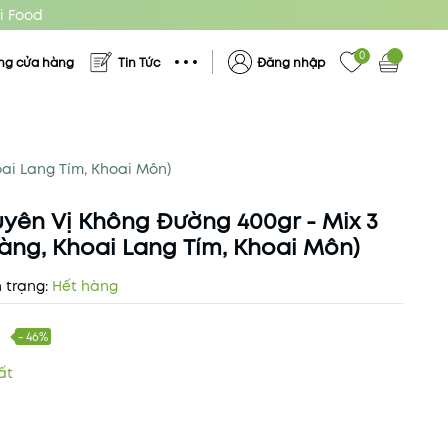
i Food
0
ng cửa hàng
Tin Tức
Đăng nhập
ai Lang Tím, Khoai Môn)
yên Vị Không Đường 400gr - Mix 3
Vàng, Khoai Lang Tím, Khoai Môn)
 trạng:
Hết hàng
- 46%
ất