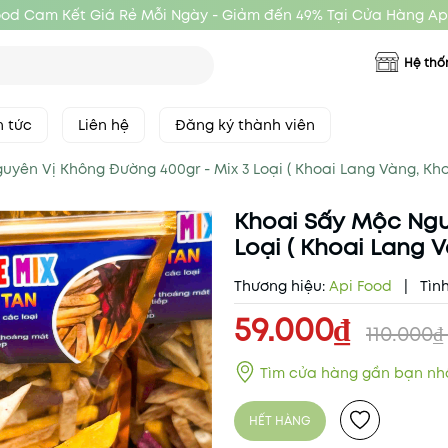
ood Cam Kết Giá Rẻ Mỗi Ngày - Giảm đến 49% Tại Cửa Hàng Ap
Hệ thố
n tức
Liên hệ
Đăng ký thành viên
uyên Vị Không Đường 400gr - Mix 3 Loại ( Khoai Lang Vàng, Kho
Khoai Sấy Mộc Ngu
Loại ( Khoai Lang 
Thương hiệu:
Api Food
|
Tình
59.000₫
110.000₫
Tìm cửa hàng gần bạn nh
HẾT HÀNG