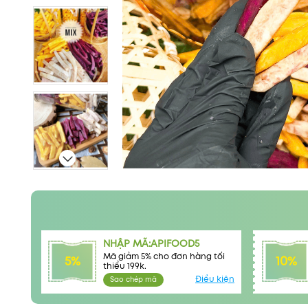
NHẬP MÃ:APIFOOD5
Mã giảm 5% cho đơn hàng tối
5%
10%
thiểu 199k.
Điều kiện
Sao chép mã