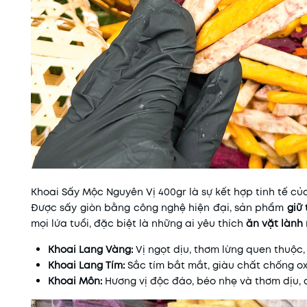
Khoai Sấy Mộc Nguyên Vị 400gr là sự kết hợp tinh tế c
Được sấy giòn bằng công nghệ hiện đại, sản phẩm
giữ
mọi lứa tuổi, đặc biệt là những ai yêu thích
ăn vặt lành
Khoai Lang Vàng:
Vị ngọt dịu, thơm lừng quen thuộc,
Khoai Lang Tím:
Sắc tím bắt mắt, giàu chất chống ox
Khoai Môn:
Hương vị độc đáo, béo nhẹ và thơm dịu, 