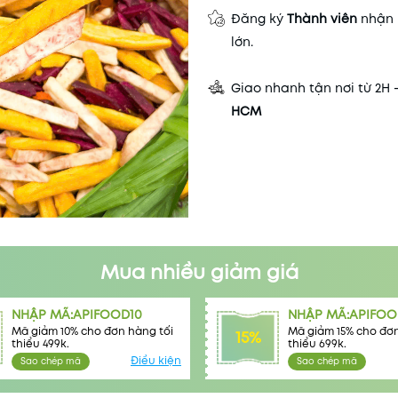
Đăng ký
Thành viên
nhận 
lớn.
Giao nhanh tận nơi từ 2H 
HCM
Mua nhiều giảm giá
NHẬP MÃ:APIFOOD10
NHẬP MÃ:APIFOO
Mã giảm 10% cho đơn hàng tối
Mã giảm 15% cho đơn
15%
thiểu 499k.
thiểu 699k.
Điều kiện
Sao chép mã
Sao chép mã