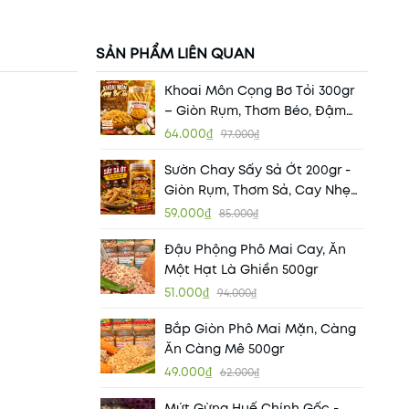
SẢN PHẨM LIÊN QUAN
Khoai Môn Cọng Bơ Tỏi 300gr
– Giòn Rụm, Thơm Béo, Đậm
Đà Khó Cưỡng
64.000₫
97.000₫
Sườn Chay Sấy Sả Ớt 200gr -
Giòn Rụm, Thơm Sả, Cay Nhẹ
Đậm Đà
59.000₫
85.000₫
Đậu Phộng Phô Mai Cay, Ăn
Một Hạt Là Ghiền 500gr
51.000₫
94.000₫
Bắp Giòn Phô Mai Mặn, Càng
Ăn Càng Mê 500gr
49.000₫
62.000₫
Mứt Gừng Huế Chính Gốc -