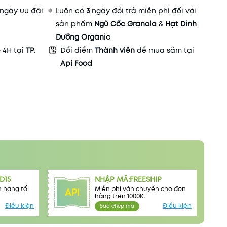
ngày ưu đãi
Luôn có
3
ngày đổi trả miễn phí đối với
sản phẩm
Ngũ Cốc Granola
&
Hạt Dinh
Dưỡng Organic
- 4H tại
TP.
Đổi điểm
Thành viên
để mua sắm tại
Api Food
D15
NHẬP MÃ:FREESHIP
 hàng tối
Miễn phí vận chuyển cho đơn
API
hàng trên 1000K.
Điều kiện
Điều kiện
Sao chép mã