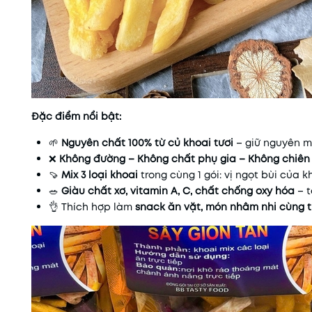
Đặc điểm nổi bật:
🌱
Nguyên chất 100% từ củ khoai tươi
– giữ nguyên mà
❌
Không đường – Không chất phụ gia – Không chiên
🍠
Mix 3 loại khoai
trong cùng 1 gói: vị ngọt bùi của 
🥗
Giàu chất xơ, vitamin A, C, chất chống oxy hóa
– t
👌 Thích hợp làm
snack ăn vặt, món nhâm nhi cùng t