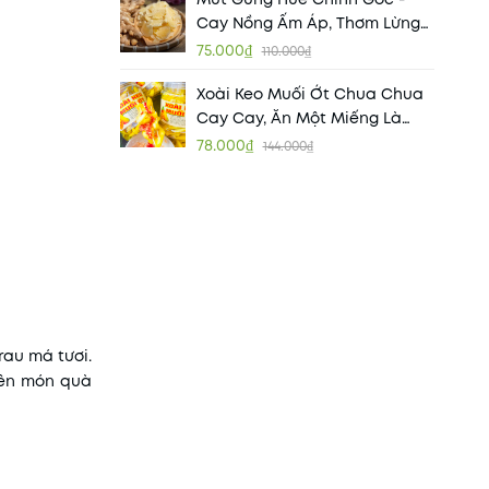
Cay Nồng Ấm Áp, Thơm Lừng
Hương Vị Cố Đô
75.000₫
110.000₫
Xoài Keo Muối Ớt Chua Chua
Cay Cay, Ăn Một Miếng Là
Ghiền
78.000₫
144.000₫
rau má tươi.
nên món quà