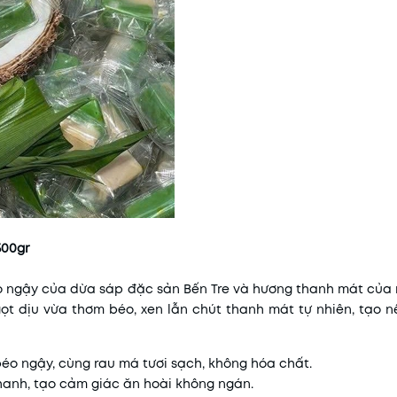
500gr
éo ngậy của dừa sáp đặc sản Bến Tre và hương thanh mát của 
ọt dịu vừa thơm béo, xen lẫn chút thanh mát tự nhiên, tạo 
béo ngậy, cùng rau má tươi sạch, không hóa chất.
thanh, tạo cảm giác ăn hoài không ngán.