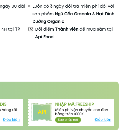
ngày ưu đãi
Luôn có
3
ngày đổi trả miễn phí đối với
sản phẩm
Ngũ Cốc Granola
&
Hạt Dinh
Dưỡng Organic
- 4H tại
TP.
Đổi điểm
Thành viên
để mua sắm tại
Api Food
D15
NHẬP MÃ:FREESHIP
 hàng tối
Miễn phí vận chuyển cho đơn
API
hàng trên 1000K.
Điều kiện
Điều kiện
Sao chép mã