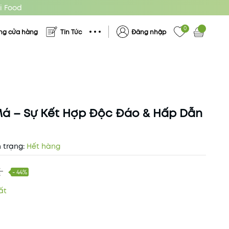
i Food
0
ng cửa hàng
Tin Tức
Đăng nhập
á – Sự Kết Hợp Độc Đáo & Hấp Dẫn
 trạng:
Hết hàng
₫
- 44%
ất