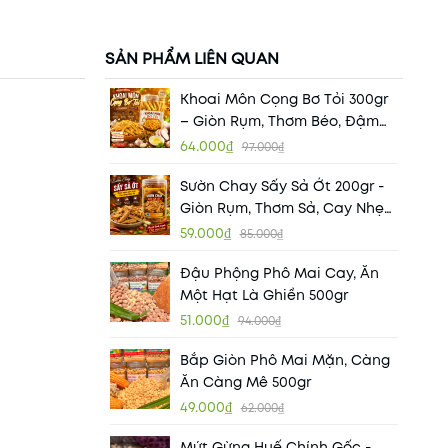
SẢN PHẨM LIÊN QUAN
Khoai Môn Cọng Bơ Tỏi 300gr
– Giòn Rụm, Thơm Béo, Đậm
Đà Khó Cưỡng
64.000₫
97.000₫
Sườn Chay Sấy Sả Ớt 200gr -
Giòn Rụm, Thơm Sả, Cay Nhẹ
Đậm Đà
59.000₫
85.000₫
Đậu Phộng Phô Mai Cay, Ăn
Một Hạt Là Ghiền 500gr
51.000₫
94.000₫
Bắp Giòn Phô Mai Mặn, Càng
Ăn Càng Mê 500gr
49.000₫
62.000₫
Mứt Gừng Huế Chính Gốc -