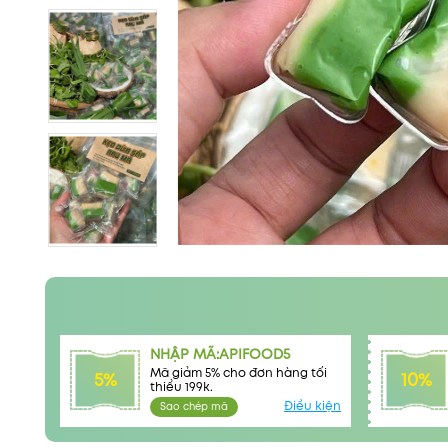
NHẬP MÃ:APIFOOD5
Mã giảm 5% cho đơn hàng tối
5%
10%
thiểu 199k.
Điều kiện
Sao chép mã