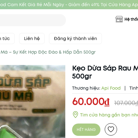
ood Cam Kết Giá Rẻ Mỗi Ngày - Giảm đến 49% Tại Cửa Hàng Ap
Hệ thố
n tức
Liên hệ
Đăng ký thành viên
 Má – Sự Kết Hợp Độc Đáo & Hấp Dẫn 500gr
Kẹo Dừa Sáp Rau M
500gr
Thương hiệu:
Api Food
|
Tình
60.000₫
107.000
Tìm cửa hàng gần bạn nh
HẾT HÀNG