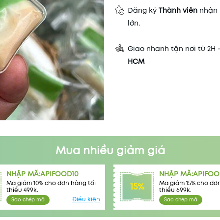
Đăng ký
Thành viên
nhận 
lớn.
Giao nhanh tận nơi từ 2H 
HCM
Mua nhiều giảm giá
NHẬP MÃ:APIFOOD10
NHẬP MÃ:APIFOO
Mã giảm 10% cho đơn hàng tối
Mã giảm 15% cho đơn
15%
thiểu 499k.
thiểu 699k.
Điều kiện
Sao chép mã
Sao chép mã