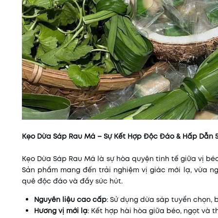
Kẹo Dừa Sáp Rau Má – Sự Kết Hợp Độc Đáo & Hấp Dẫn 
Kẹo Dừa Sáp Rau Má là sự hòa quyện tinh tế giữa vị b
Sản phẩm mang đến trải nghiệm vị giác mới lạ, vừa ng
quê độc đáo và đầy sức hút.
Nguyên liệu cao cấp
: Sử dụng dừa sáp tuyển chọn, 
Hương vị mới lạ
: Kết hợp hài hòa giữa béo, ngọt và 