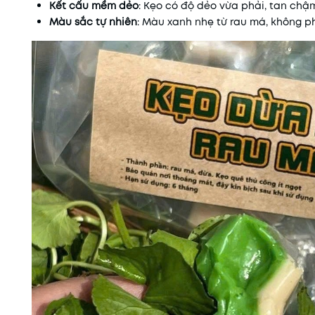
Kết cấu mềm dẻo
: Kẹo có độ dẻo vừa phải, tan chậm
Màu sắc tự nhiên
: Màu xanh nhẹ từ rau má, không 