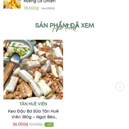
Miếng Là Ghiền
78.000₫
144.000₫
SẢN PHẨM ĐÃ XEM
TÂN HUÊ VIÊN
Kẹo Đậu Bơ Sữa Tân Huê
Viên 380g – Ngọt Béo
Chuẩn Vị Truyền Thống
56.000₫
107.000₫
-48%