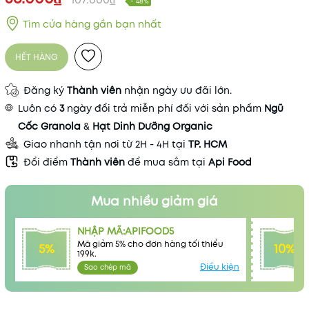
- 48%
Tìm cửa hàng gần bạn nhất
HẾT HÀNG
Đăng ký
Thành viên
nhận ngày ưu đãi lớn.
Luôn có
3
ngày đổi trả miễn phí đối với sản phẩm
Ngũ
Cốc Granola
&
Hạt Dinh Dưỡng Organic
Giao nhanh tận nơi từ 2H - 4H tại
TP. HCM
Đổi điểm
Thành viên
để mua sắm tại
Api Food
Mua nhiều giảm giá
NHẬP MÃ:APIFOOD5
Mã giảm 5% cho đơn hàng tối thiểu
5%
10%
199k.
Điều kiện
Sao chép mã