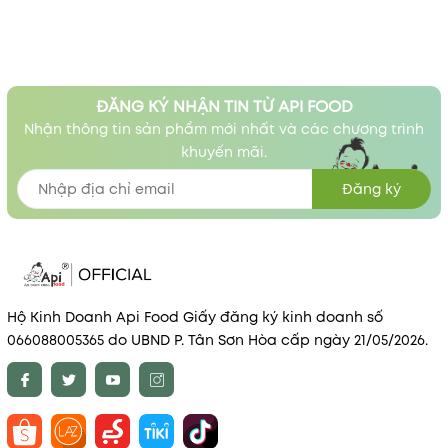
ĐĂNG KÝ NHẬN TIN TỪ API FOOD
Nhận thông tin sản phẩm mới nhất và các chương trình
khuyến mãi.
Đăng ký
Hộ Kinh Doanh Api Food Giấy đăng ký kinh doanh số
066088005365 do UBND P. Tân Sơn Hòa cấp ngày 21/05/2026.