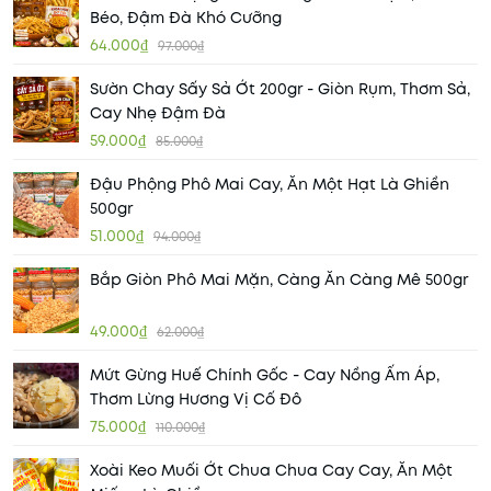
Béo, Đậm Đà Khó Cưỡng
64.000₫
97.000₫
Sườn Chay Sấy Sả Ớt 200gr - Giòn Rụm, Thơm Sả,
Cay Nhẹ Đậm Đà
59.000₫
85.000₫
Đậu Phộng Phô Mai Cay, Ăn Một Hạt Là Ghiền
500gr
51.000₫
94.000₫
Bắp Giòn Phô Mai Mặn, Càng Ăn Càng Mê 500gr
49.000₫
62.000₫
Mứt Gừng Huế Chính Gốc - Cay Nồng Ấm Áp,
Thơm Lừng Hương Vị Cố Đô
75.000₫
110.000₫
Xoài Keo Muối Ớt Chua Chua Cay Cay, Ăn Một