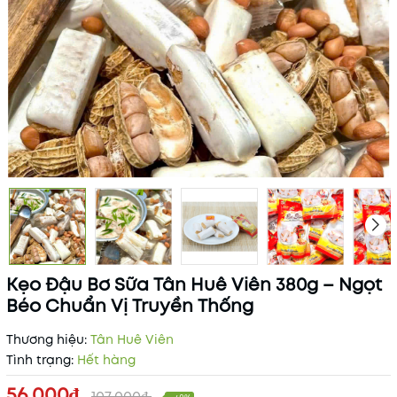
Kẹo Đậu Bơ Sữa Tân Huê Viên 380g – Ngọt
Béo Chuẩn Vị Truyền Thống
Thương hiệu:
Tân Huê Viên
Tình trạng:
Hết hàng
56.000₫
107.000₫