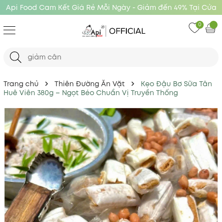
Api Food Cam Kết Giá Rẻ Mỗi Ngày - Giảm đến 49% Tại Cửa
Hàng Api Food
0
Trang chủ
Thiên Đường Ăn Vặt
Kẹo Đậu Bơ Sữa Tân
Huê Viên 380g – Ngọt Béo Chuẩn Vị Truyền Thống