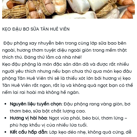
KẸO ĐẬU BƠ SỮA TÂN HUÊ VIÊN
Đậu phộng xay nhuyễn bên trong cùng lớp sữa bao bên
ngoài, hương thơm tuyệt diệu ngoài giòn trong mềm thật
thích thú. Đáng thử lắm cả nhà nhé!
Kẹo đậu phộng là món đặc sản dân dã và được rất nhiều
người yêu thích nhưng nếu bạn chưa thử qua món kẹo đâu
phộng Tân Huê Viên thì sẽ là thiếu xót lớn bởi hương vị kẹo
Tân Huê Viên rất ngon, rất lạ và không quá ngọt bạn có thể
nếm lai rai hoài mà không hề ngán.
Nguyên liệu tuyển chọn
: Đậu phộng rang vàng giòn, bơ
thơm béo, sữa bột chất lượng cao.
Hương vị hài hòa
: Ngọt vừa phải, béo bùi, thơm lừng –
phù hợp khẩu vị của nhiều lứa tuổi.
Kết cấu hấp dẫn
: Lớp kẹo dẻo nhẹ, không quá cứng, dễ