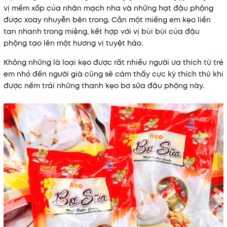
vị mềm xốp của nhân mạch nha và những hạt đậu phộng
được xoay nhuyễn bên trong. Cắn một miếng em kẹo liền
tan nhanh trong miệng, kết hợp với vị bùi bùi của đậu
phộng tạo lên một hương vị tuyệt hảo.
Không những là loại kẹo được rất nhiều người ưa thích từ trẻ
em nhỏ đến người già cũng sẽ cảm thấy cực kỳ thích thú khi
được nếm trải những thanh kẹo bơ sữa đậu phộng này.