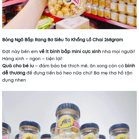
Bỏng Ngô Bắp Rang Bơ Siêu To Khổng Lồ Chai 268gram
Đợt này bên em
về ít bình bắp mini cực xinh
nha mọi người!
Hàng xinh – ngon – tiện lợi!
Quà cho bé iu
– đảm bảo bé thích mê, ăn xong còn có
bình
dễ thương
để đựng tiền bỏ heo nữa chứ! Ba mẹ tha hồ tận
dụng nhen