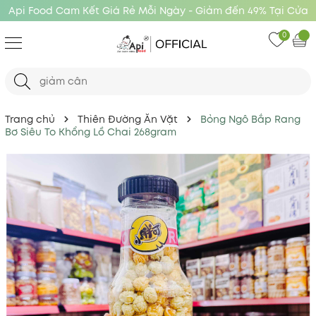
ến 49% Tại Cửa
Api Food Cam Kết Giá Rẻ Mỗi Ngày - Giảm đ
Hàng Api Food
0
Trang chủ
Thiên Đường Ăn Vặt
Bỏng Ngô Bắp Rang
Bơ Siêu To Khổng Lồ Chai 268gram