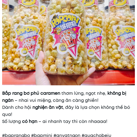
Bắp rang bơ phủ caramen
thơm lừng, ngọt nhẹ,
không bị
ngán
– nhai vui miệng, càng ăn càng ghiền!
Dành cho hội
nghiện ăn vặt
, đây là lựa chọn không thể bỏ
qua!
Số lượng
có hạn
– ai nhanh tay thì còn nhaaaa!
#baprangbo #bapmini #anvatngon #quachobeiu