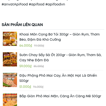
#anvatApiFood #apifood #apifoodvn
SẢN PHẨM LIÊN QUAN
Khoai Môn Cọng Bơ Tỏi 300gr – Giòn Rụm, Thơm
Béo, Đậm Đà Khó Cưỡng
64.000₫
97.000₫
Sườn Chay Sấy Sả Ớt 200gr - Giòn Rụm, Thơm Sả,
Cay Nhẹ Đậm Đà
59.000₫
85.000₫
Đậu Phộng Phô Mai Cay, Ăn Một Hạt Là Ghiền
500gr
51.000₫
94.000₫
Bắp Giòn Phô Mai Mặn, Càng Ăn Càng Mê 500gr