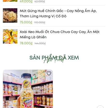
49.000₫
62.000₫
Mứt Gừng Huế Chính Gốc - Cay Nồng Ấm Áp,
Thơm Lừng Hương Vị Cố Đô
75.000₫
110.000₫
Xoài Keo Muối Ớt Chua Chua Cay Cay, Ăn Một
Miếng Là Ghiền
78.000₫
144.000₫
SẢN PHẨM ĐÃ XEM