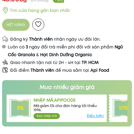
- 49%
Tìm cửa hàng gần bạn nhất
HẾT HÀNG
Đăng ký
Thành viên
nhận ngày ưu đãi lớn.
Luôn có
3
ngày đổi trả miễn phí đối với sản phẩm
Ngũ
Cốc Granola
&
Hạt Dinh Dưỡng Organic
Giao nhanh tận nơi từ 2H - 4H tại
TP. HCM
Đổi điểm
Thành viên
để mua sắm tại
Api Food
Mua nhiều giảm giá
Mã khuyến mãi:
NHẬP MÃ:APIFOOD5
Mã giảm 5% cho đơn hàng tối thiểu
5%
10%
Điều kiện:
199k.
Điều kiện
Sao chép mã