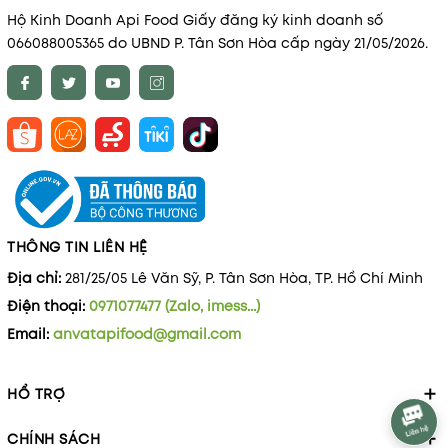
Hộ Kinh Doanh Api Food Giấy đăng ký kinh doanh số
066088005365 do UBND P. Tân Sơn Hòa cấp ngày 21/05/2026.
THÔNG TIN LIÊN HỆ
Địa chỉ:
281/25/05 Lê Văn Sỹ, P. Tân Sơn Hòa, TP. Hồ Chí Minh
Điện thoại:
0971077477 (Zalo, imess...)
Email:
anvatapifood@gmail.com
HỔ TRỢ
CHÍNH SÁCH