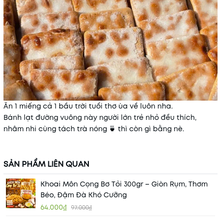
Ăn 1 miếng cả 1 bầu trời tuổi thơ ùa về luôn nha.
Bánh lạt đường vuông này người lớn trẻ nhỏ đều thích,
nhâm nhi cùng tách trà nóng 🍵 thì còn gì bằng nè.
SẢN PHẨM LIÊN QUAN
Khoai Môn Cọng Bơ Tỏi 300gr – Giòn Rụm, Thơm
Béo, Đậm Đà Khó Cưỡng
64.000₫
97.000₫