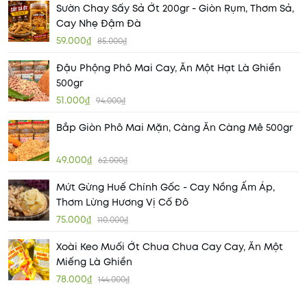
Sườn Chay Sấy Sả Ớt 200gr - Giòn Rụm, Thơm Sả,
Cay Nhẹ Đậm Đà
59.000₫
85.000₫
Đậu Phộng Phô Mai Cay, Ăn Một Hạt Là Ghiền
500gr
51.000₫
94.000₫
Bắp Giòn Phô Mai Mặn, Càng Ăn Càng Mê 500gr
49.000₫
62.000₫
Mứt Gừng Huế Chính Gốc - Cay Nồng Ấm Áp,
Thơm Lừng Hương Vị Cố Đô
75.000₫
110.000₫
Xoài Keo Muối Ớt Chua Chua Cay Cay, Ăn Một
Miếng Là Ghiền
78.000₫
144.000₫