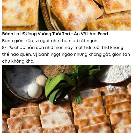
Bánh Lạt ĐƯờng Vuông Tuổi Thơ - Ăn Vặt Api Food
Bánh giòn, xốp, vị ngọt nhẹ thơm bơ rất ngon.
8x, 9x chắc hẳn còn nhớ món này, một trời tuổi thơ không
thể nào quên. Vị bánh ngọt ngào nhưng không gắt, giòn tan
chứ không khô.