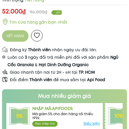
Tình trạng:
Hết hàng
52.000₫
94.000₫
- 45%
Tìm cửa hàng gần bạn nhất
HẾT HÀNG
Đăng ký
Thành viên
nhận ngày ưu đãi lớn.
Luôn có
3
ngày đổi trả miễn phí đối với sản phẩm
Ngũ
Cốc Granola
&
Hạt Dinh Dưỡng Organic
Giao nhanh tận nơi từ 2H - 4H tại
TP. HCM
Mã khuyến mãi:
Đổi điểm
Thành viên
để mua sắm tại
Api Food
Điều kiện:
Mua nhiều giảm giá
NHẬP MÃ:APIFOOD5
Mã giảm 5% cho đơn hàng tối thiểu
5%
10%
199k.
Điều kiện
Sao chép mã