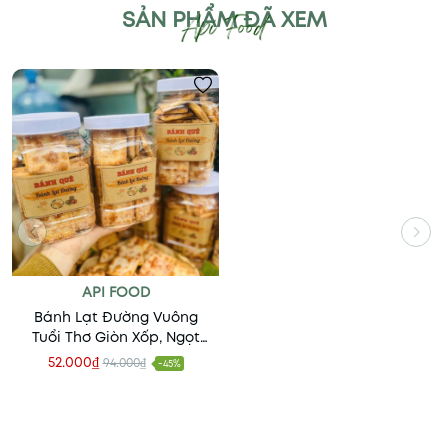
SẢN PHẨM ĐÃ XEM
API FOOD
Bánh Lạt Đường Vuông
Tuổi Thơ Giòn Xốp, Ngọt
Nhẹ Thơm Bơ, Bánh Chay
52.000₫
94.000₫
-45%
- Ăn Vặt Api Food