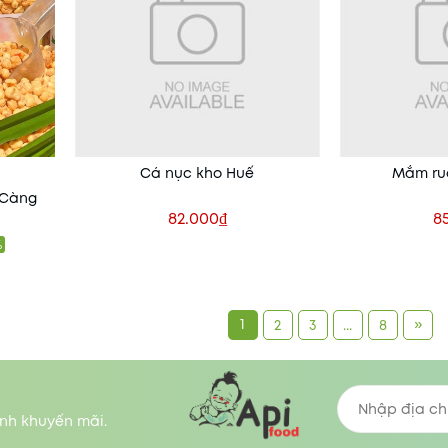
Cá nục kho Huế
Mắm ruố
 Càng
82.000₫
8
%
Thêm vào giỏ
Thêm
1
»
2
3
...
8
nh khuyến mãi.