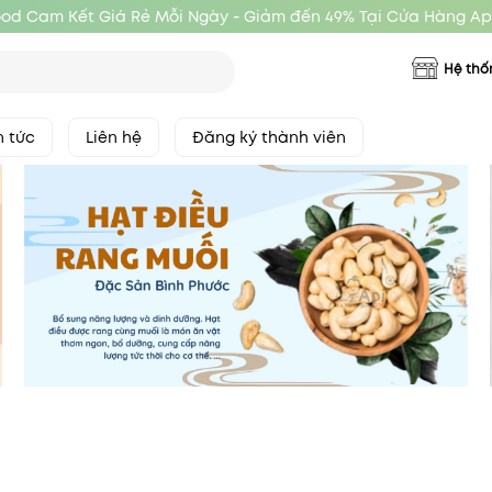
ood Cam Kết Giá Rẻ Mỗi Ngày - Giảm đến 49% Tại Cửa Hàng Ap
Hệ thố
n tức
Liên hệ
Đăng ký thành viên