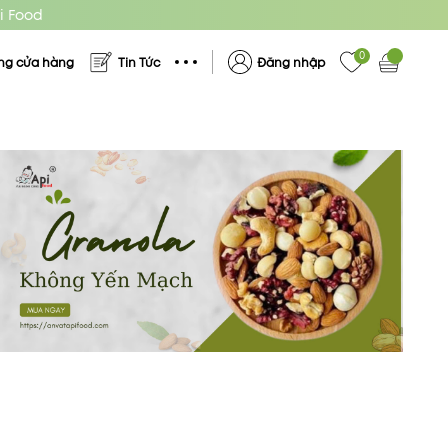
i Food
0
ng cửa hàng
Tin Tức
Đăng nhập