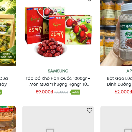
SAMSUNG
AP
 Dứa
Táo Đỏ Khô Hàn Quốc 1000gr –
Bột Gạo Lức
 Tây
Món Quà "Thượng Hạng" Từ
Dinh Dưỡng 
Thiên Nhiên
Khỏe T
59.000₫
62.000
%
105.000₫
-44%
Thêm vào giỏ
Thêm