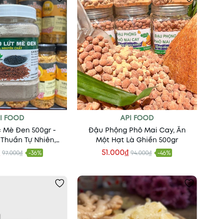
I FOOD
API FOOD
 Mè Đen 500gr -
Đậu Phộng Phô Mai Cay, Ăn
Thuần Tự Nhiên,
Một Hạt Là Ghiền 500gr
ừ Bên Trong
₫
51.000₫
97.000₫
-36%
94.000₫
-46%
 vào giỏ
Thêm vào giỏ