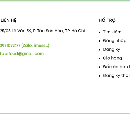
LIÊN HỆ
HỔ TRỢ
/25/05 Lê Văn Sỹ, P. Tân Sơn Hòa, TP. Hồ Chí
Tìm kiếm
Đăng nhập
0971077477 (Zalo, imess...)
Đăng ký
tapifood@gmail.com
Giỏ hàng
Đối tác bán
Đăng ký thà