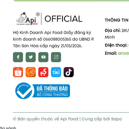
THÔNG TIN 
Địa chỉ:
281
Hộ Kinh Doanh Api Food Giấy đăng ký
Minh
kinh doanh số 066088005365 do UBND P.
Điện thoại:
Tân Sơn Hòa cấp ngày 21/05/2026.
Email:
anva
© Bản quyền thuộc về
Api Food
|
Cung cấp bởi
Sapo
So sánh