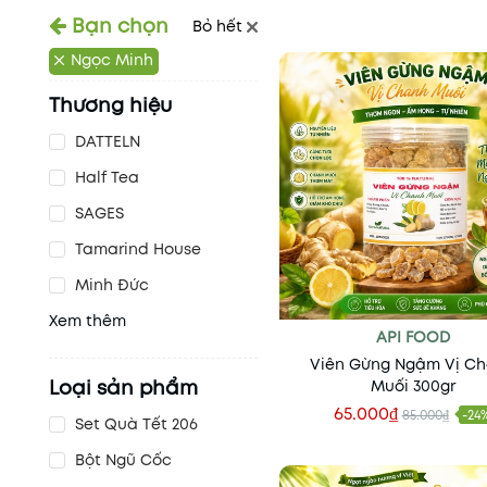
Bạn chọn
Bỏ hết
Ngọc Minh
Thương hiệu
DATTELN
Half Tea
SAGES
Tamarind House
Minh Đức
Xem thêm
API FOOD
Viên Gừng Ngậm Vị C
Loại sản phẩm
Muối 300gr
65.000₫
85.000₫
-24
Set Quà Tết 206
Thêm vào giỏ
Bột Ngũ Cốc