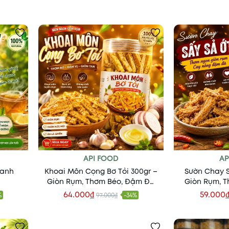
API FOOD
AP
hanh
Khoai Môn Cọng Bơ Tỏi 300gr –
Sườn Chay S
Giòn Rụm, Thơm Béo, Đậm Đà
Giòn Rụm, T
Khó Cưỡng
Đ
64.000₫
59.000
%
97.000₫
-34%
Thêm vào giỏ
Thêm