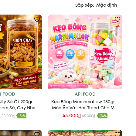
Sắp xếp:
Mặc định
I FOOD
API FOOD
ấy Sả Ớt 200gr -
Kẹo Bông Marshmallow 280gr –
hơm Sả, Cay Nhẹ
Món Ăn Vặt Hot Trend Cho Mọi
ậm Đà
Lứa Tuổi
₫
43.000₫
85.000₫
-31%
65.000₫
-34%
 vào giỏ
Thêm vào giỏ