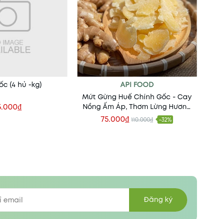
c (4 hủ -kg)
API FOOD
Mứt Gừng Huế Chính Gốc - Cay
5.000₫
Nồng Ấm Áp, Thơm Lừng Hương
Vị Cố Đô
75.000₫
110.000₫
-32%
 vào giỏ
Xem nhanh
Đăng ký