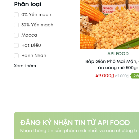
Phân loại
0% Yến mạch
30% Yến mạch
Macca
Hạt Điều
API FOOD
Hạnh Nhân
Bắp Giòn Phô Mai Mặn,
Xem thêm
ăn càng mê 500gr
49.000₫
62.000₫
-21
Thêm vào giỏ
ĐĂNG KÝ NHẬN TIN TỪ API FOOD
Nhận thông tin sản phẩm mới nhất và các chương trì