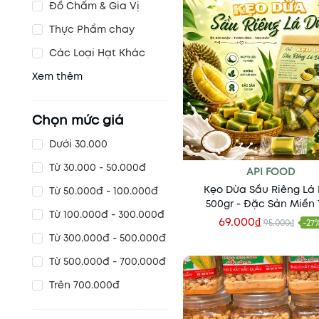
Đồ Chấm & Gia Vị
Thực Phẩm chay
Các Loại Hạt Khác
Xem thêm
Chọn mức giá
Dưới 30.000
Từ 30.000 - 50.000đ
API FOOD
Kẹo Dừa Sầu Riêng Lá
Từ 50.000đ - 100.000đ
500gr - Đặc Sản Miền
Từ 100.000đ - 300.000đ
69.000₫
95.000₫
-27
Thêm vào giỏ
Từ 300.000đ - 500.000đ
Từ 500.000đ - 700.000đ
Trên 700.000đ